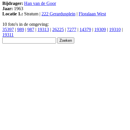
Bijdrager:
Han van de Goor
Jaar:
1963
Locatie 1.:
Stratum |
222 Gerardusplein
|
Floralaan West
10 foto's in de omgeving:
35397
|
989
|
987
|
19313
|
26225
|
7277
|
14379
|
19309
|
19310
|
19311