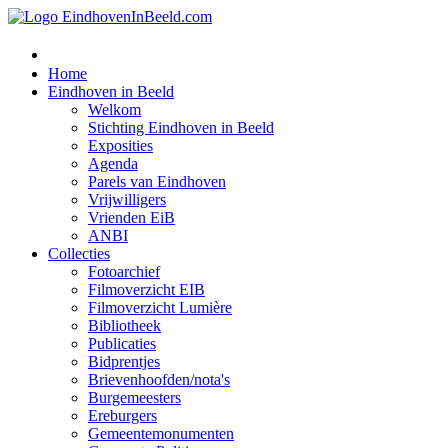
Home
Eindhoven in Beeld
Welkom
Stichting Eindhoven in Beeld
Exposities
Agenda
Parels van Eindhoven
Vrijwilligers
Vrienden EiB
ANBI
Collecties
Fotoarchief
Filmoverzicht EIB
Filmoverzicht Lumière
Bibliotheek
Publicaties
Bidprentjes
Brievenhoofden/nota's
Burgemeesters
Ereburgers
Gemeentemonumenten