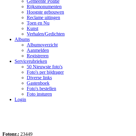
Gemeente Politie
Rijksmonumenten
Hoogste gebouwen
Reclame uitingen
Toen en Nu
Kunst
Verhalen/Gedichten
Albums
Albumoverzicht
Aanmelden
Registreren
Servicerubrieken
50 Nieuwste foto's
Foto's per bijdrager
Diverse links
Gastenboek
Foto's bestellen
Foto insturen
Login
Fotonr.:
23449