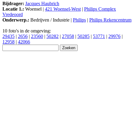
Bijdrager:
Jacques Haubrich
Locatie 1.:
Woensel |
421 Woensel-West
|
Philips Complex
Vredeoord
Onderwerp.:
Bedrijven / Industrie |
Philips
|
Philips Rekencentrum
10 foto's in de omgeving:
29435
|
2656
|
23560
|
50282
|
27058
|
50285
|
53771
|
29976
|
12958
|
42066