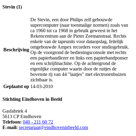
Stevin (1)
De Stevin, een door Philips zelf gebouwde
supercomputer (naar toenmalige normen) zoals van
ca 1960 tot ca 1968 in gebruik geweest in het
Rekencentrum aan de Pieter Zeemanstraat. Rechts
enkele van de tapeunits voor dataopslag, feitelijk
omgebouwde Ampex recorders voor studiogebruik.
Beschrijving
Op de voorgrond de bedieningsconsole met rechts
een papierbandlezer en links een papierbandponser
en een schrijfmachine. Op de achtergrond de
eigenlijke computer waarin door de ruitjes de
bovenste rij van 44 "laatjes" met electronenbuizen
zichtbaar is.
Geplaatst op
14-03-2010
Stichting Eindhoven in Beeld
Gasfabriek 4
5613 CP Eindhoven
Telefoon:
040 - 211 60 72
E-mail:
secretariaat@eindhoveninbeeld.com