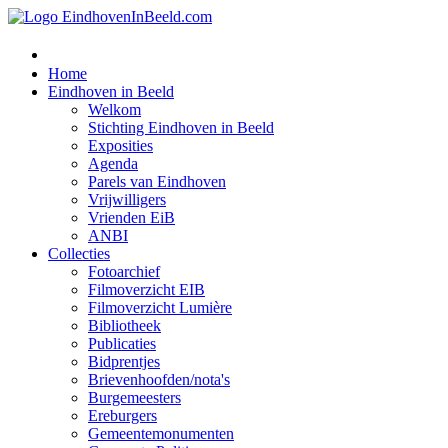
Home
Eindhoven in Beeld
Welkom
Stichting Eindhoven in Beeld
Exposities
Agenda
Parels van Eindhoven
Vrijwilligers
Vrienden EiB
ANBI
Collecties
Fotoarchief
Filmoverzicht EIB
Filmoverzicht Lumière
Bibliotheek
Publicaties
Bidprentjes
Brievenhoofden/nota's
Burgemeesters
Ereburgers
Gemeentemonumenten