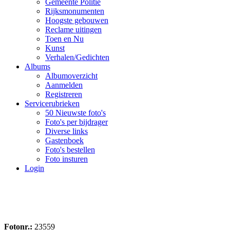
Gemeente Politie
Rijksmonumenten
Hoogste gebouwen
Reclame uitingen
Toen en Nu
Kunst
Verhalen/Gedichten
Albums
Albumoverzicht
Aanmelden
Registreren
Servicerubrieken
50 Nieuwste foto's
Foto's per bijdrager
Diverse links
Gastenboek
Foto's bestellen
Foto insturen
Login
Fotonr.:
23559