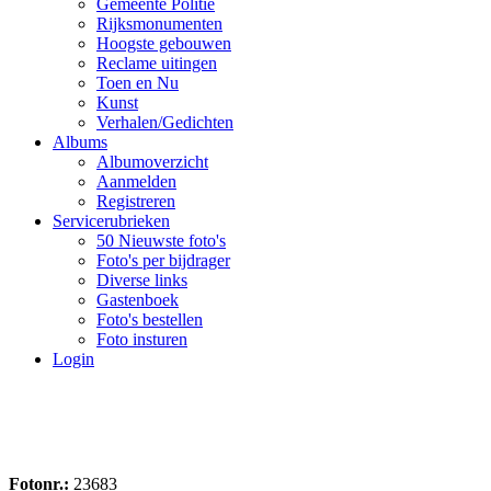
Gemeente Politie
Rijksmonumenten
Hoogste gebouwen
Reclame uitingen
Toen en Nu
Kunst
Verhalen/Gedichten
Albums
Albumoverzicht
Aanmelden
Registreren
Servicerubrieken
50 Nieuwste foto's
Foto's per bijdrager
Diverse links
Gastenboek
Foto's bestellen
Foto insturen
Login
Fotonr.:
23683