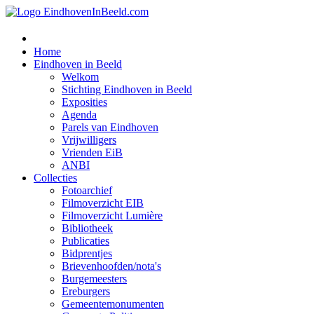
Home
Eindhoven in Beeld
Welkom
Stichting Eindhoven in Beeld
Exposities
Agenda
Parels van Eindhoven
Vrijwilligers
Vrienden EiB
ANBI
Collecties
Fotoarchief
Filmoverzicht EIB
Filmoverzicht Lumière
Bibliotheek
Publicaties
Bidprentjes
Brievenhoofden/nota's
Burgemeesters
Ereburgers
Gemeentemonumenten