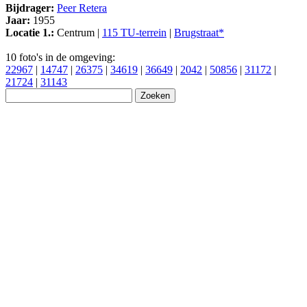
Bijdrager:
Peer Retera
Jaar:
1955
Locatie 1.:
Centrum |
115 TU-terrein
|
Brugstraat*
10 foto's in de omgeving:
22967
|
14747
|
26375
|
34619
|
36649
|
2042
|
50856
|
31172
|
21724
|
31143