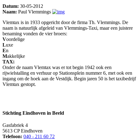
Datum:
30-05-2012
Naam:
Paul Vlemmings
Vlemtax is in 1933 opgericht door de firma Th. Vlemmings. De
naam is natuurlijk afgeleid van Vlemmings-Taxi, maar een juistere
benaming vonden de vier broers:
V
oordelige
L
uxe
E
n
M
akkelijke
TAX
i
Onder de naam Vlemtax was er tot begin 1942 ook een
rijwielstalling en verhuur op Stationsplein nummer 6, met ook een
ingang om de hoek aan de Vestdijk. Begin jaren 50 is het taxibedrijf
Vlemtax gestopt.
Stichting Eindhoven in Beeld
Gasfabriek 4
5613 CP Eindhoven
Telefoon:
040 - 211 60 72