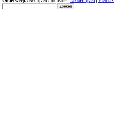
Onderwerp.:
Bedrijven / Industrie |
Taxibedrijven
|
Vlemtax