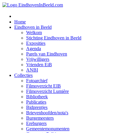
Home
Eindhoven in Beeld
Welkom
Stichting Eindhoven in Beeld
Exposities
Agenda
Parels van Eindhoven
Vrijwilligers
Vrienden EiB
ANBI
Collecties
Fotoarchief
Filmoverzicht EIB
Filmoverzicht Lumière
Bibliotheek
Publicaties
Bidprentjes
Brievenhoofden/nota's
Burgemeesters
Ereburgers
Gemeentemonumenten