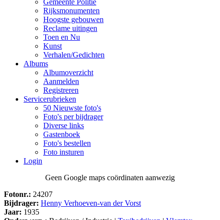
Gemeente Politie
Rijksmonumenten
Hoogste gebouwen
Reclame uitingen
Toen en Nu
Kunst
Verhalen/Gedichten
Albums
Albumoverzicht
Aanmelden
Registreren
Servicerubrieken
50 Nieuwste foto's
Foto's per bijdrager
Diverse links
Gastenboek
Foto's bestellen
Foto insturen
Login
Geen Google maps coördinaten aanwezig
Fotonr.:
24207
Bijdrager:
Henny Verhoeven-van der Vorst
Jaar:
1935