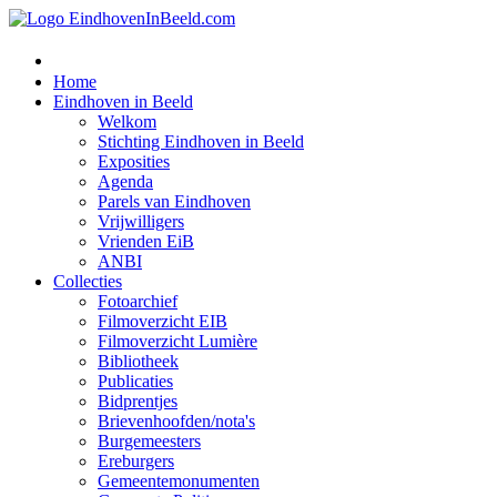
Home
Eindhoven in Beeld
Welkom
Stichting Eindhoven in Beeld
Exposities
Agenda
Parels van Eindhoven
Vrijwilligers
Vrienden EiB
ANBI
Collecties
Fotoarchief
Filmoverzicht EIB
Filmoverzicht Lumière
Bibliotheek
Publicaties
Bidprentjes
Brievenhoofden/nota's
Burgemeesters
Ereburgers
Gemeentemonumenten