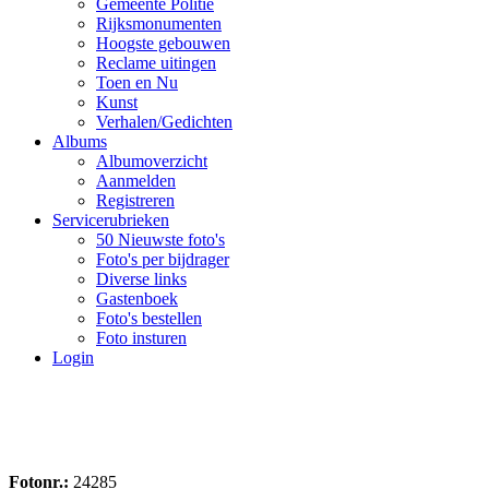
Gemeente Politie
Rijksmonumenten
Hoogste gebouwen
Reclame uitingen
Toen en Nu
Kunst
Verhalen/Gedichten
Albums
Albumoverzicht
Aanmelden
Registreren
Servicerubrieken
50 Nieuwste foto's
Foto's per bijdrager
Diverse links
Gastenboek
Foto's bestellen
Foto insturen
Login
Fotonr.:
24285