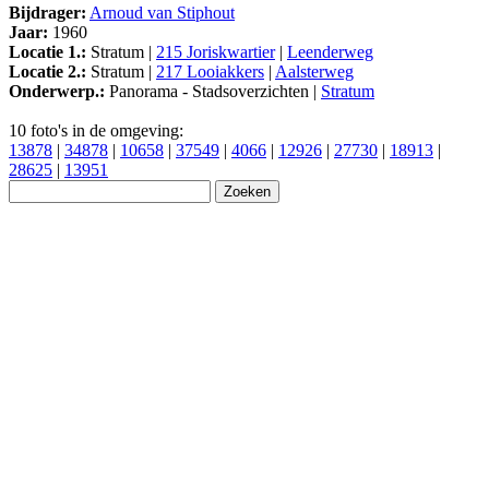
Bijdrager:
Arnoud van Stiphout
Jaar:
1960
Locatie 1.:
Stratum |
215 Joriskwartier
|
Leenderweg
Locatie 2.:
Stratum |
217 Looiakkers
|
Aalsterweg
Onderwerp.:
Panorama - Stadsoverzichten |
Stratum
10 foto's in de omgeving:
13878
|
34878
|
10658
|
37549
|
4066
|
12926
|
27730
|
18913
|
28625
|
13951