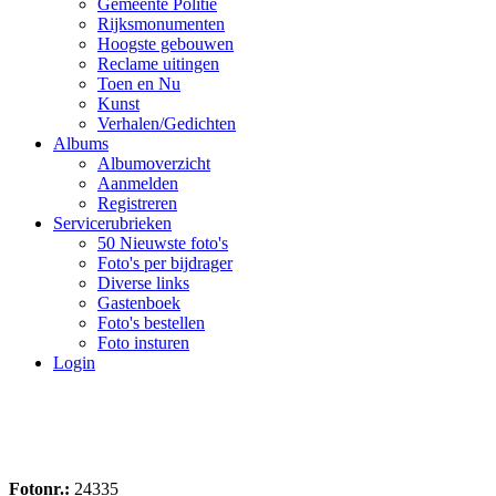
Gemeente Politie
Rijksmonumenten
Hoogste gebouwen
Reclame uitingen
Toen en Nu
Kunst
Verhalen/Gedichten
Albums
Albumoverzicht
Aanmelden
Registreren
Servicerubrieken
50 Nieuwste foto's
Foto's per bijdrager
Diverse links
Gastenboek
Foto's bestellen
Foto insturen
Login
Fotonr.:
24335