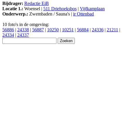
Bijdrager:
Redactie EiB
Locatie 1.:
Woensel |
511 Driehoeksbos
|
Vijfkamplaan
Onderwerp.:
Zwembaden / Sauna's |
ir Ottenbad
10 foto's in de omgeving:
56886
|
24338
|
56887
|
10250
|
10251
|
56884
|
24336
|
21211
|
24334
|
24337