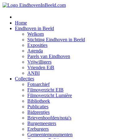
Home
Eindhoven in Beeld
Welkom
Stichting Eindhoven in Beeld
Exposities
Agenda
Parels van Eindhoven
Vrijwilligers
Vrienden EiB
ANBI
Collecties
Fotoarchief
Filmoverzicht EIB
Filmoverzicht Lumière
Bibliotheek
Publicaties
Bidprentjes
Brievenhoofden/nota's
Burgemeesters
Ereburgers
Gemeentemonumenten