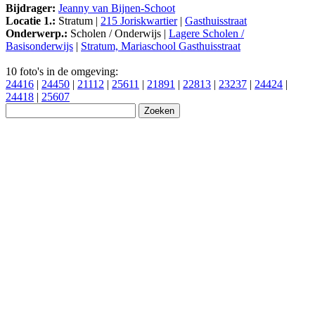
Bijdrager:
Jeanny van Bijnen-Schoot
Locatie 1.:
Stratum |
215 Joriskwartier
|
Gasthuisstraat
Onderwerp.:
Scholen / Onderwijs |
Lagere Scholen /
Basisonderwijs
|
Stratum, Mariaschool Gasthuisstraat
10 foto's in de omgeving:
24416
|
24450
|
21112
|
25611
|
21891
|
22813
|
23237
|
24424
|
24418
|
25607