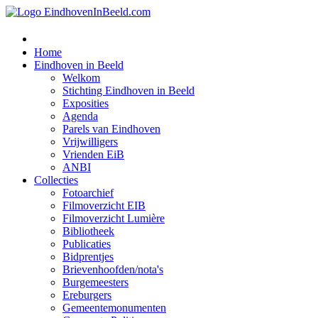
Home
Eindhoven in Beeld
Welkom
Stichting Eindhoven in Beeld
Exposities
Agenda
Parels van Eindhoven
Vrijwilligers
Vrienden EiB
ANBI
Collecties
Fotoarchief
Filmoverzicht EIB
Filmoverzicht Lumière
Bibliotheek
Publicaties
Bidprentjes
Brievenhoofden/nota's
Burgemeesters
Ereburgers
Gemeentemonumenten