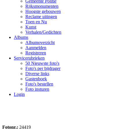
Gemeente Politie
Rijksmonumenten
Hoogste gebouwen
Reclame uitingen
Toen en Nu
Kunst
Verhalen/Gedichten
Albums
Albumoverzicht
Aanmelden
Registreren
Servicerubrieken
50 Nieuwste foto's
Foto's per bijdrager
Diverse links
Gastenboek
Foto's bestellen
Foto insturen
Login
Fotonr.:
24419