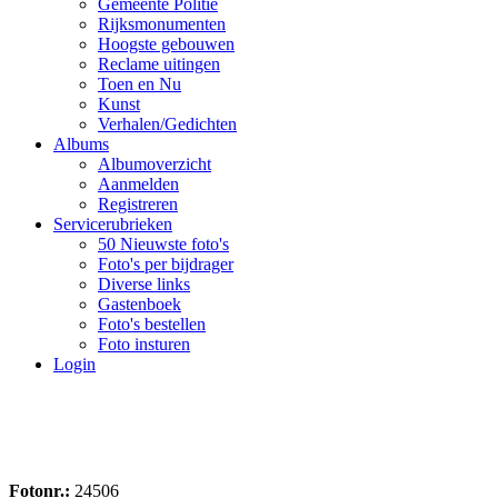
Gemeente Politie
Rijksmonumenten
Hoogste gebouwen
Reclame uitingen
Toen en Nu
Kunst
Verhalen/Gedichten
Albums
Albumoverzicht
Aanmelden
Registreren
Servicerubrieken
50 Nieuwste foto's
Foto's per bijdrager
Diverse links
Gastenboek
Foto's bestellen
Foto insturen
Login
Fotonr.:
24506