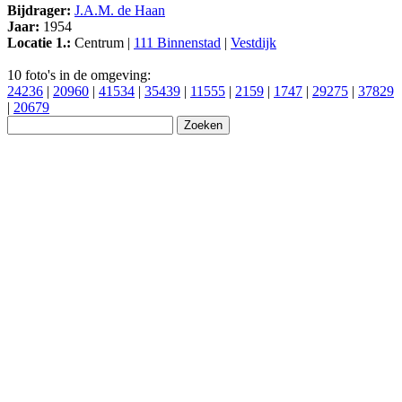
Bijdrager:
J.A.M. de Haan
Jaar:
1954
Locatie 1.:
Centrum |
111 Binnenstad
|
Vestdijk
10 foto's in de omgeving:
24236
|
20960
|
41534
|
35439
|
11555
|
2159
|
1747
|
29275
|
37829
|
20679