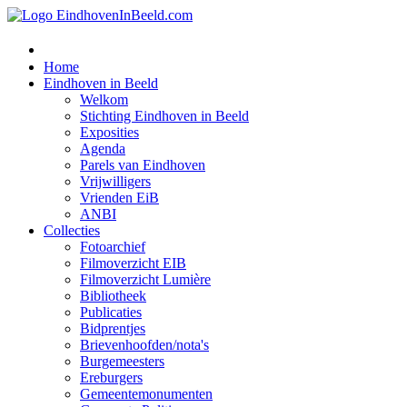
Home
Eindhoven in Beeld
Welkom
Stichting Eindhoven in Beeld
Exposities
Agenda
Parels van Eindhoven
Vrijwilligers
Vrienden EiB
ANBI
Collecties
Fotoarchief
Filmoverzicht EIB
Filmoverzicht Lumière
Bibliotheek
Publicaties
Bidprentjes
Brievenhoofden/nota's
Burgemeesters
Ereburgers
Gemeentemonumenten