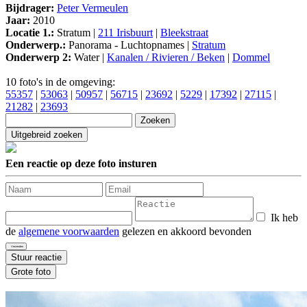
Bijdrager:
Peter Vermeulen
Jaar:
2010
Locatie 1.:
Stratum |
211 Irisbuurt
|
Bleekstraat
Onderwerp.:
Panorama - Luchtopnames |
Stratum
Onderwerp 2:
Water |
Kanalen / Rivieren / Beken
|
Dommel
10 foto's in de omgeving:
55357
|
53063
|
50957
|
56715
|
23692
|
5229
|
17392
|
27115
|
21282
|
23693
Een reactie op deze foto insturen
Ik heb
de
algemene voorwaarden
gelezen en akkoord bevonden