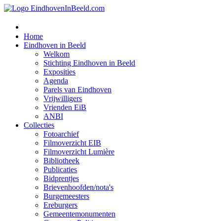
Home
Eindhoven in Beeld
Welkom
Stichting Eindhoven in Beeld
Exposities
Agenda
Parels van Eindhoven
Vrijwilligers
Vrienden EiB
ANBI
Collecties
Fotoarchief
Filmoverzicht EIB
Filmoverzicht Lumière
Bibliotheek
Publicaties
Bidprentjes
Brievenhoofden/nota's
Burgemeesters
Ereburgers
Gemeentemonumenten