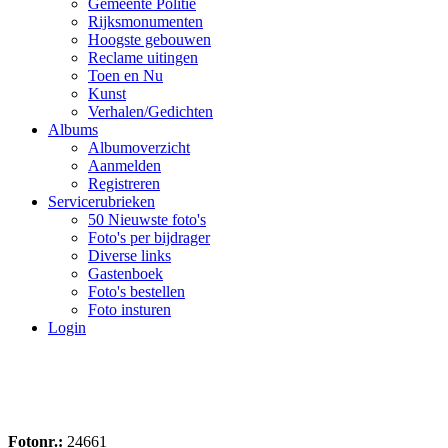
Gemeente Politie
Rijksmonumenten
Hoogste gebouwen
Reclame uitingen
Toen en Nu
Kunst
Verhalen/Gedichten
Albums
Albumoverzicht
Aanmelden
Registreren
Servicerubrieken
50 Nieuwste foto's
Foto's per bijdrager
Diverse links
Gastenboek
Foto's bestellen
Foto insturen
Login
Fotonr.:
24661