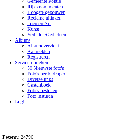
Gemeente Politie
Rijksmonumenten
Hoogste gebouwen
Reclame uitingen
Toen en Nu
Kunst
Verhalen/Gedichten
Albums
Albumoverzicht
Aanmelden
Registreren
Servicerubrieken
50 Nieuwste foto's
Foto's per bijdrager
Diverse links
Gastenboek
Foto's bestellen
Foto insturen
Login
Fotonr.:
24796