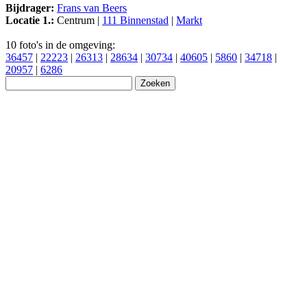
Bijdrager:
Frans van Beers
Locatie 1.:
Centrum |
111 Binnenstad
|
Markt
10 foto's in de omgeving:
36457
|
22223
|
26313
|
28634
|
30734
|
40605
|
5860
|
34718
|
20957
|
6286