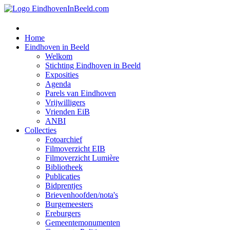
Home
Eindhoven in Beeld
Welkom
Stichting Eindhoven in Beeld
Exposities
Agenda
Parels van Eindhoven
Vrijwilligers
Vrienden EiB
ANBI
Collecties
Fotoarchief
Filmoverzicht EIB
Filmoverzicht Lumière
Bibliotheek
Publicaties
Bidprentjes
Brievenhoofden/nota's
Burgemeesters
Ereburgers
Gemeentemonumenten