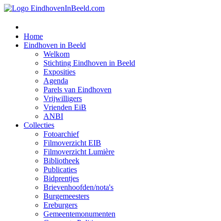
Home
Eindhoven in Beeld
Welkom
Stichting Eindhoven in Beeld
Exposities
Agenda
Parels van Eindhoven
Vrijwilligers
Vrienden EiB
ANBI
Collecties
Fotoarchief
Filmoverzicht EIB
Filmoverzicht Lumière
Bibliotheek
Publicaties
Bidprentjes
Brievenhoofden/nota's
Burgemeesters
Ereburgers
Gemeentemonumenten