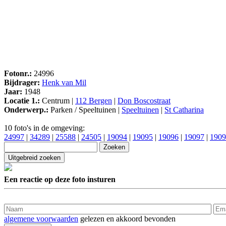
Fotonr.:
24996
Bijdrager:
Henk van Mil
Jaar:
1948
Locatie 1.:
Centrum |
112 Bergen
|
Don Boscostraat
Onderwerp.:
Parken / Speeltuinen |
Speeltuinen
|
St Catharina
10 foto's in de omgeving:
24997
|
34289
|
25588
|
24505
|
19094
|
19095
|
19096
|
19097
|
1909
Een reactie op deze foto insturen
algemene voorwaarden
gelezen en akkoord bevonden