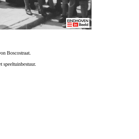
Don Boscostraat.
t speeltuinbestuur.