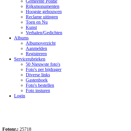
Gemeente Politie
Rijksmonumenten
Hoogste gebouwen
Reclame uitingen
Toen en Nu
Kunst
Verhalen/Gedichten
Albums
Albumoverzicht
Aanmelden
Registreren
Servicerubrieken
50 Nieuwste foto's
Foto's per bijdrager
Diverse links
Gastenboek
Foto's bestellen
Foto insturen
Login
Fotonr.:
25718