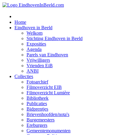
Home
Eindhoven in Beeld
Welkom
Stichting Eindhoven in Beeld
Exposities
Agenda
Parels van Eindhoven
Vrijwilligers
Vrienden EiB
ANBI
Collecties
Fotoarchief
Filmoverzicht EIB
Filmoverzicht Lumière
Bibliotheek
Publicaties
Bidprentjes
Brievenhoofden/nota's
Burgemeesters
Ereburgers
Gemeentemonumenten