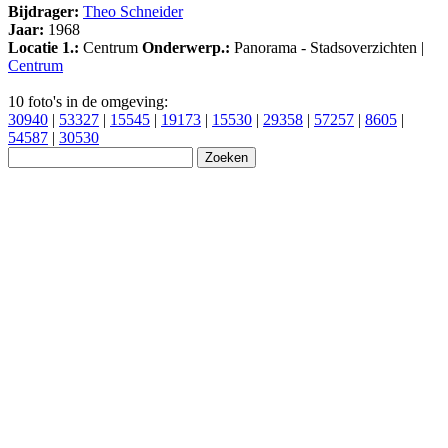
Bijdrager:
Theo Schneider
Jaar:
1968
Locatie 1.:
Centrum
Onderwerp.:
Panorama - Stadsoverzichten |
Centrum
10 foto's in de omgeving:
30940
|
53327
|
15545
|
19173
|
15530
|
29358
|
57257
|
8605
|
54587
|
30530