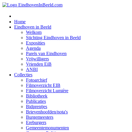
Home
Eindhoven in Beeld
Welkom
Stichting Eindhoven in Beeld
Exposities
Agenda
Parels van Eindhoven
Vrijwilligers
Vrienden EiB
ANBI
Collecties
Fotoarchief
Filmoverzicht EIB
Filmoverzicht Lumière
Bibliotheek
Publicaties
Bidprentjes
Brievenhoofden/nota's
Burgemeesters
Ereburgers
Gemeentemonumenten