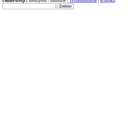
Onderwerp.:
Bedrijven / Industrie |
Textielindustrie
|
Kodijko