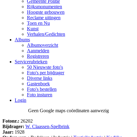
Gemeente Politie
Rijksmonumenten
Hoogste gebouwen
Reclame uitingen
Toen en Nu
Kunst
Verhalen/Gedichten
Albums
Albumoverzicht
Aanmelden
Registreren
Servicerubrieken
50 Nieuwste foto's
Foto's per bijdrager
Diverse links
Gastenboek
Foto's bestellen
Foto insturen
Login
Geen Google maps coördinaten aanwezig
Fotonr.:
26202
Bijdrager:
W. Claassen-Spelbrink
Jaar:
1928