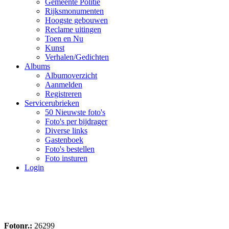
Gemeente Politie
Rijksmonumenten
Hoogste gebouwen
Reclame uitingen
Toen en Nu
Kunst
Verhalen/Gedichten
Albums
Albumoverzicht
Aanmelden
Registreren
Servicerubrieken
50 Nieuwste foto's
Foto's per bijdrager
Diverse links
Gastenboek
Foto's bestellen
Foto insturen
Login
Fotonr.:
26299