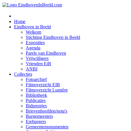
Home
Eindhoven in Beeld
Welkom
Stichting Eindhoven in Beeld
Exposities
Agenda
Parels van Eindhoven
Vrijwilligers
Vrienden EiB
ANBI
Collecties
Fotoarchief
Filmoverzicht EIB
Filmoverzicht Lumière
Bibliotheek
Publicaties
Bidprentjes
Brievenhoofden/nota's
Burgemeesters
Ereburgers
Gemeentemonumenten