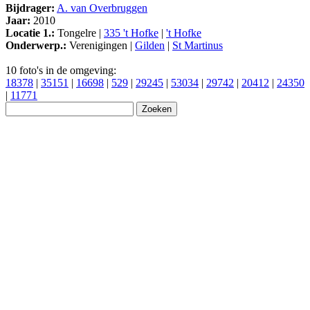
Bijdrager:
A. van Overbruggen
Jaar:
2010
Locatie 1.:
Tongelre |
335 't Hofke
|
't Hofke
Onderwerp.:
Verenigingen |
Gilden
|
St Martinus
10 foto's in de omgeving:
18378
|
35151
|
16698
|
529
|
29245
|
53034
|
29742
|
20412
|
24350
|
11771