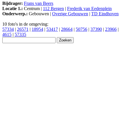
Bijdrager:
Frans van Beers
Locatie 1.:
Centrum |
112 Bergen
|
Frederik van Eedenplein
Onderwerp.:
Gebouwen |
Overige Gebouwen
|
TD Eindhoven
10 foto's in de omgeving:
57334
|
26571
|
18954
|
53417
|
28664
|
50756
|
37390
|
23966
|
4615
|
57335