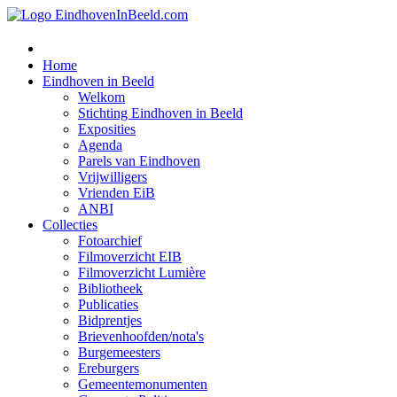
Home
Eindhoven in Beeld
Welkom
Stichting Eindhoven in Beeld
Exposities
Agenda
Parels van Eindhoven
Vrijwilligers
Vrienden EiB
ANBI
Collecties
Fotoarchief
Filmoverzicht EIB
Filmoverzicht Lumière
Bibliotheek
Publicaties
Bidprentjes
Brievenhoofden/nota's
Burgemeesters
Ereburgers
Gemeentemonumenten