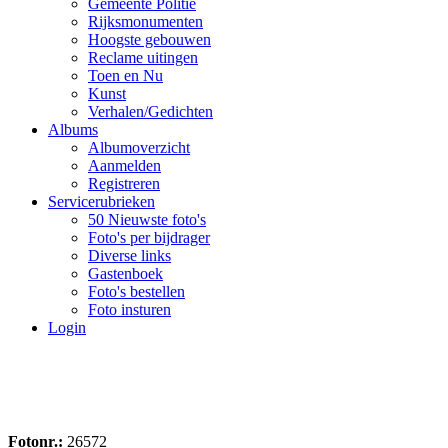
Gemeente Politie
Rijksmonumenten
Hoogste gebouwen
Reclame uitingen
Toen en Nu
Kunst
Verhalen/Gedichten
Albums
Albumoverzicht
Aanmelden
Registreren
Servicerubrieken
50 Nieuwste foto's
Foto's per bijdrager
Diverse links
Gastenboek
Foto's bestellen
Foto insturen
Login
Fotonr.:
26572