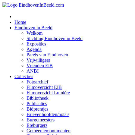
Home
Eindhoven in Beeld
Welkom
Stichting Eindhoven in Beeld
Exposities
Agenda
Parels van Eindhoven
Vrijwilligers
Vrienden EiB
ANBI
Collecties
Fotoarchief
Filmoverzicht EIB
Filmoverzicht Lumière
Bibliotheek
Publicaties
Bidprentjes
Brievenhoofden/nota's
Burgemeesters
Ereburgers
Gemeentemonumenten