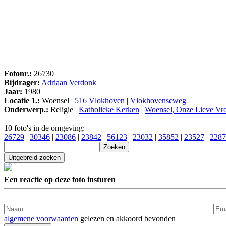
Fotonr.:
26730
Bijdrager:
Adriaan Verdonk
Jaar:
1980
Locatie 1.:
Woensel |
516 Vlokhoven
|
Vlokhovenseweg
Onderwerp.:
Religie |
Katholieke Kerken
|
Woensel, Onze Lieve Vr
10 foto's in de omgeving:
26729
|
30346
|
23086
|
23842
|
56123
|
23032
|
35852
|
23527
|
2287
Een reactie op deze foto insturen
algemene voorwaarden
gelezen en akkoord bevonden