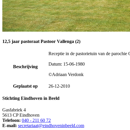
12,5 jaar pastoraat Pastoor Vallenga (2)
Receptie in de pastorietuin van de parochie
Datum: 15-06-1980
Beschrijving
©Adriaan Verdonk
Geplaatst op
26-12-2010
Stichting Eindhoven in Beeld
Gasfabriek 4
5613 CP Eindhoven
Telefoon:
040 - 211 60 72
E-mail:
secretariaat@eindhoveninbeeld.com