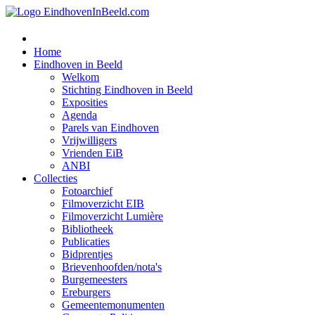
Home
Eindhoven in Beeld
Welkom
Stichting Eindhoven in Beeld
Exposities
Agenda
Parels van Eindhoven
Vrijwilligers
Vrienden EiB
ANBI
Collecties
Fotoarchief
Filmoverzicht EIB
Filmoverzicht Lumière
Bibliotheek
Publicaties
Bidprentjes
Brievenhoofden/nota's
Burgemeesters
Ereburgers
Gemeentemonumenten