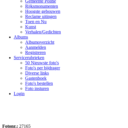
Gemeente Politie
Rijksmonumenten
Hoogste gebouwen
Reclame uitingen
Toen en Nu
Kunst
Verhalen/Gedichten
Albums
Albumoverzicht
Aanmelden
Registreren
Servicerubrieken
50 Nieuwste foto's
Foto's per bijdrager
Diverse links
Gastenboek
Foto's bestellen
Foto insturen
Login
Fotonr.:
27165