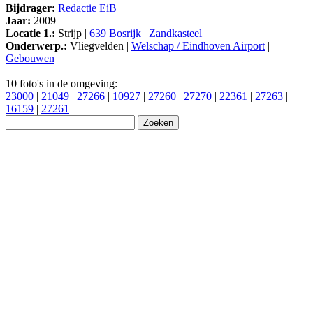
Bijdrager:
Redactie EiB
Jaar:
2009
Locatie 1.:
Strijp |
639 Bosrijk
|
Zandkasteel
Onderwerp.:
Vliegvelden |
Welschap / Eindhoven Airport
|
Gebouwen
10 foto's in de omgeving:
23000
|
21049
|
27266
|
10927
|
27260
|
27270
|
22361
|
27263
|
16159
|
27261