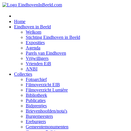
Home
Eindhoven in Beeld
Welkom
Stichting Eindhoven in Beeld
Exposities
Agenda
Parels van Eindhoven
Vrijwilligers
Vrienden EiB
ANBI
Collecties
Fotoarchief
Filmoverzicht EIB
Filmoverzicht Lumière
Bibliotheek
Publicaties
Bidprentjes
Brievenhoofden/nota's
Burgemeesters
Ereburgers
Gemeentemonumenten