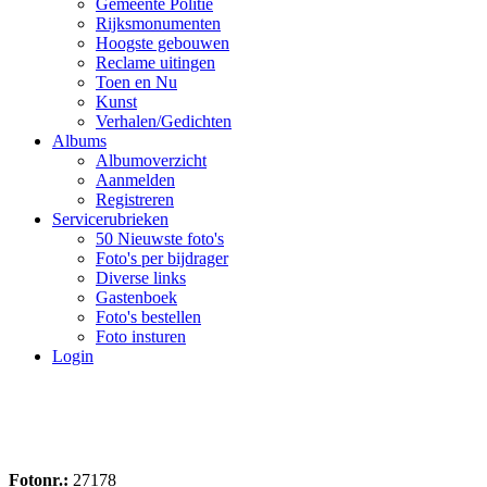
Gemeente Politie
Rijksmonumenten
Hoogste gebouwen
Reclame uitingen
Toen en Nu
Kunst
Verhalen/Gedichten
Albums
Albumoverzicht
Aanmelden
Registreren
Servicerubrieken
50 Nieuwste foto's
Foto's per bijdrager
Diverse links
Gastenboek
Foto's bestellen
Foto insturen
Login
Fotonr.:
27178