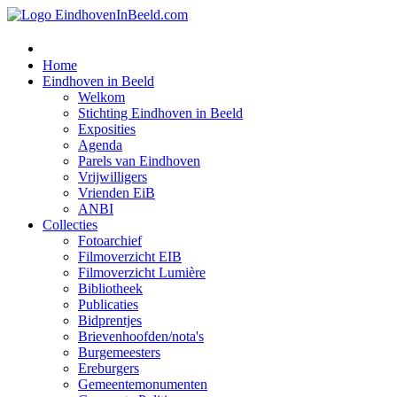
Home
Eindhoven in Beeld
Welkom
Stichting Eindhoven in Beeld
Exposities
Agenda
Parels van Eindhoven
Vrijwilligers
Vrienden EiB
ANBI
Collecties
Fotoarchief
Filmoverzicht EIB
Filmoverzicht Lumière
Bibliotheek
Publicaties
Bidprentjes
Brievenhoofden/nota's
Burgemeesters
Ereburgers
Gemeentemonumenten