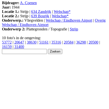
Bijdrager:
A. Coenen
Jaar:
1944
Locatie 1.:
Strijp |
634 Zandrijk
|
Welschap*
Locatie 2.:
Strijp |
639 Bosrijk
|
Welschap*
Onderwerp.:
Vliegvelden |
Welschap / Eindhoven Airport
|
Overig
Welschap / Eindhoven Airport
Onderwerp 2:
Plattegronden / Topografie |
Strijp
10 foto's in de omgeving:
53772
|
20647
|
38630
|
51161
|
35316
|
20584
|
36298
|
20500
|
16159
|
31400