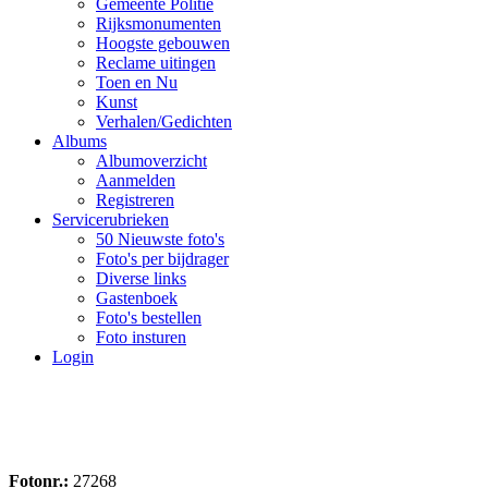
Gemeente Politie
Rijksmonumenten
Hoogste gebouwen
Reclame uitingen
Toen en Nu
Kunst
Verhalen/Gedichten
Albums
Albumoverzicht
Aanmelden
Registreren
Servicerubrieken
50 Nieuwste foto's
Foto's per bijdrager
Diverse links
Gastenboek
Foto's bestellen
Foto insturen
Login
Fotonr.:
27268