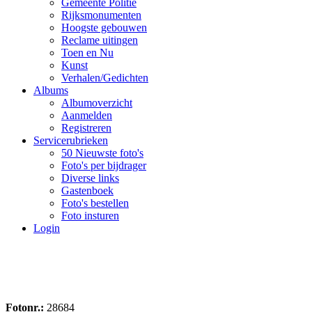
Gemeente Politie
Rijksmonumenten
Hoogste gebouwen
Reclame uitingen
Toen en Nu
Kunst
Verhalen/Gedichten
Albums
Albumoverzicht
Aanmelden
Registreren
Servicerubrieken
50 Nieuwste foto's
Foto's per bijdrager
Diverse links
Gastenboek
Foto's bestellen
Foto insturen
Login
Fotonr.:
28684