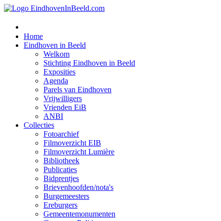
Home
Eindhoven in Beeld
Welkom
Stichting Eindhoven in Beeld
Exposities
Agenda
Parels van Eindhoven
Vrijwilligers
Vrienden EiB
ANBI
Collecties
Fotoarchief
Filmoverzicht EIB
Filmoverzicht Lumière
Bibliotheek
Publicaties
Bidprentjes
Brievenhoofden/nota's
Burgemeesters
Ereburgers
Gemeentemonumenten