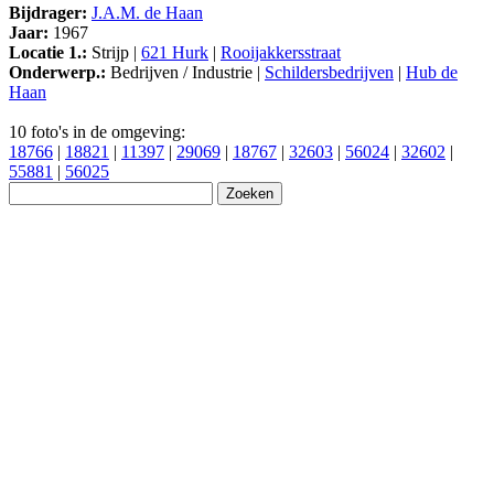
Bijdrager:
J.A.M. de Haan
Jaar:
1967
Locatie 1.:
Strijp |
621 Hurk
|
Rooijakkersstraat
Onderwerp.:
Bedrijven / Industrie |
Schildersbedrijven
|
Hub de
Haan
10 foto's in de omgeving:
18766
|
18821
|
11397
|
29069
|
18767
|
32603
|
56024
|
32602
|
55881
|
56025