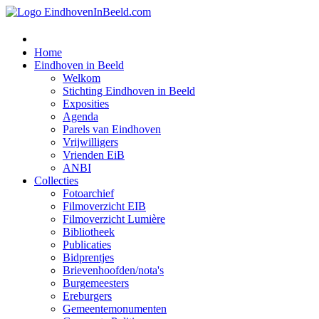
Home
Eindhoven in Beeld
Welkom
Stichting Eindhoven in Beeld
Exposities
Agenda
Parels van Eindhoven
Vrijwilligers
Vrienden EiB
ANBI
Collecties
Fotoarchief
Filmoverzicht EIB
Filmoverzicht Lumière
Bibliotheek
Publicaties
Bidprentjes
Brievenhoofden/nota's
Burgemeesters
Ereburgers
Gemeentemonumenten