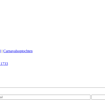
l
|
Carnavalsoptochten
11733