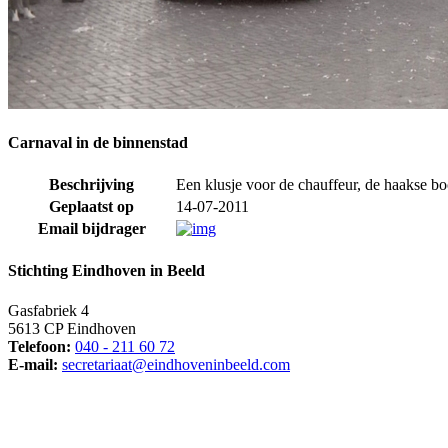
Carnaval in de binnenstad
Beschrijving
Een klusje voor de chauffeur, de haakse bo
Geplaatst op
14-07-2011
Email bijdrager
Stichting Eindhoven in Beeld
Gasfabriek 4
5613 CP Eindhoven
Telefoon:
040 - 211 60 72
E-mail:
secretariaat@eindhoveninbeeld.com