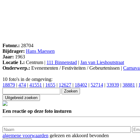
Fotonr.:
28704
Bijdrager:
Hans Maessen
Jaar:
1963
Locatie 1.:
Centrum |
111 Binnenstad
|
Jan van Lieshoutstraat
Onderwerp.:
Evenementen / Festiviteiten / Gebeurtenissen |
Carnava
10 foto's in de omgeving:
18879
|
474
|
41551
|
1655
|
12627
|
18402
|
52714
|
33939
|
38881
|
Een reactie op deze foto insturen
algemene voorwaarden
gelezen en akkoord bevonden