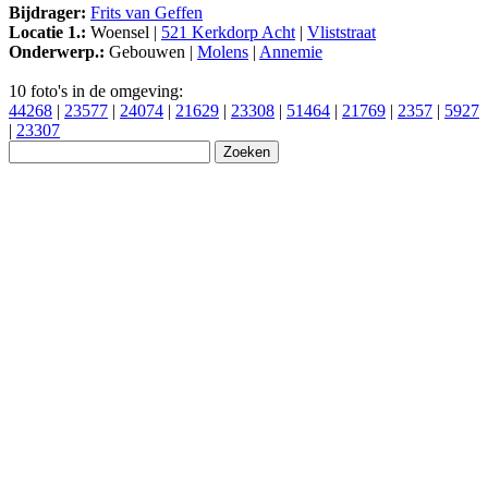
Bijdrager:
Frits van Geffen
Locatie 1.:
Woensel |
521 Kerkdorp Acht
|
Vliststraat
Onderwerp.:
Gebouwen |
Molens
|
Annemie
10 foto's in de omgeving:
44268
|
23577
|
24074
|
21629
|
23308
|
51464
|
21769
|
2357
|
5927
|
23307