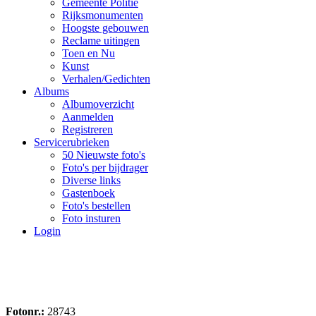
Gemeente Politie
Rijksmonumenten
Hoogste gebouwen
Reclame uitingen
Toen en Nu
Kunst
Verhalen/Gedichten
Albums
Albumoverzicht
Aanmelden
Registreren
Servicerubrieken
50 Nieuwste foto's
Foto's per bijdrager
Diverse links
Gastenboek
Foto's bestellen
Foto insturen
Login
Fotonr.:
28743