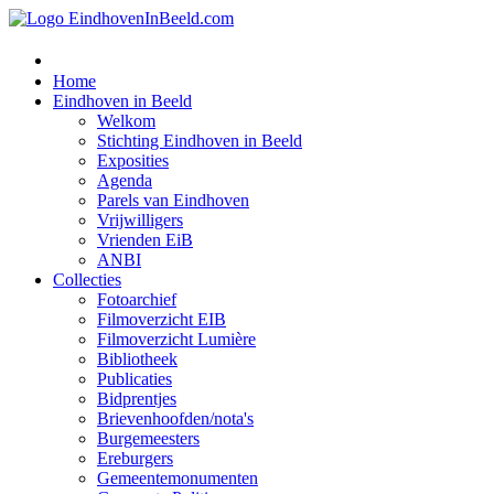
Home
Eindhoven in Beeld
Welkom
Stichting Eindhoven in Beeld
Exposities
Agenda
Parels van Eindhoven
Vrijwilligers
Vrienden EiB
ANBI
Collecties
Fotoarchief
Filmoverzicht EIB
Filmoverzicht Lumière
Bibliotheek
Publicaties
Bidprentjes
Brievenhoofden/nota's
Burgemeesters
Ereburgers
Gemeentemonumenten