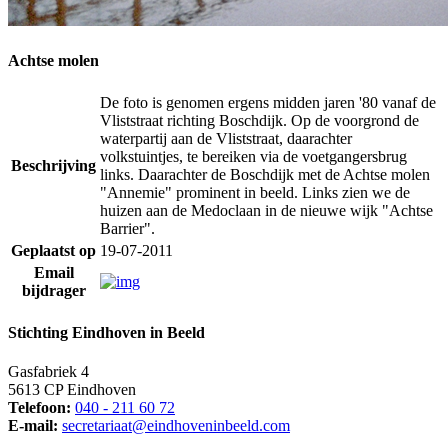
Achtse molen
De foto is genomen ergens midden jaren '80 vanaf de
Vliststraat richting Boschdijk. Op de voorgrond de
waterpartij aan de Vliststraat, daarachter
volkstuintjes, te bereiken via de voetgangersbrug
Beschrijving
links. Daarachter de Boschdijk met de Achtse molen
"Annemie" prominent in beeld. Links zien we de
huizen aan de Medoclaan in de nieuwe wijk "Achtse
Barrier".
Geplaatst op
19-07-2011
Email
bijdrager
Stichting Eindhoven in Beeld
Gasfabriek 4
5613 CP Eindhoven
Telefoon:
040 - 211 60 72
E-mail:
secretariaat@eindhoveninbeeld.com