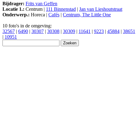
Bijdrager:
Frits van Geffen
Locatie 1.:
Centrum |
111 Binnenstad
|
Jan van Lieshoutstraat
Onderwerp.:
Horeca |
Cafés
|
Centrum, The Little One
10 foto's in de omgeving:
32567
|
6490
|
30307
|
30308
|
30309
|
11641
|
9223
|
45884
|
38651
|
10951