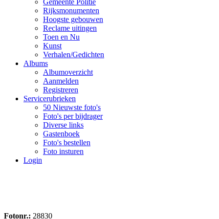
Gemeente Politie
Rijksmonumenten
Hoogste gebouwen
Reclame uitingen
Toen en Nu
Kunst
Verhalen/Gedichten
Albums
Albumoverzicht
Aanmelden
Registreren
Servicerubrieken
50 Nieuwste foto's
Foto's per bijdrager
Diverse links
Gastenboek
Foto's bestellen
Foto insturen
Login
Fotonr.:
28830