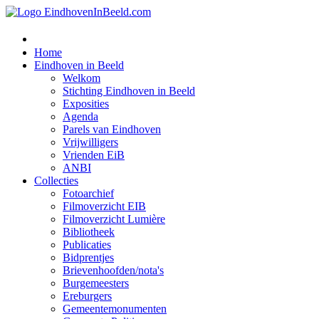
Home
Eindhoven in Beeld
Welkom
Stichting Eindhoven in Beeld
Exposities
Agenda
Parels van Eindhoven
Vrijwilligers
Vrienden EiB
ANBI
Collecties
Fotoarchief
Filmoverzicht EIB
Filmoverzicht Lumière
Bibliotheek
Publicaties
Bidprentjes
Brievenhoofden/nota's
Burgemeesters
Ereburgers
Gemeentemonumenten