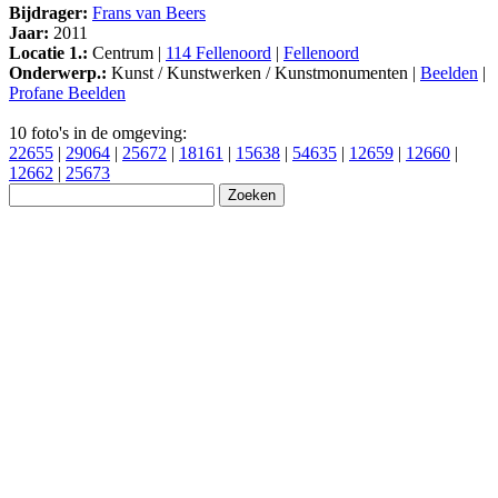
Bijdrager:
Frans van Beers
Jaar:
2011
Locatie 1.:
Centrum |
114 Fellenoord
|
Fellenoord
Onderwerp.:
Kunst / Kunstwerken / Kunstmonumenten |
Beelden
|
Profane Beelden
10 foto's in de omgeving:
22655
|
29064
|
25672
|
18161
|
15638
|
54635
|
12659
|
12660
|
12662
|
25673