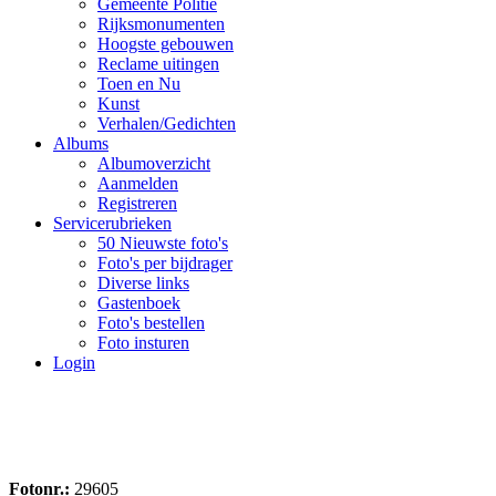
Gemeente Politie
Rijksmonumenten
Hoogste gebouwen
Reclame uitingen
Toen en Nu
Kunst
Verhalen/Gedichten
Albums
Albumoverzicht
Aanmelden
Registreren
Servicerubrieken
50 Nieuwste foto's
Foto's per bijdrager
Diverse links
Gastenboek
Foto's bestellen
Foto insturen
Login
Fotonr.:
29605