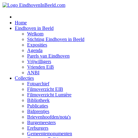
Home
Eindhoven in Beeld
Welkom
Stichting Eindhoven in Beeld
Exposities
Agenda
Parels van Eindhoven
Vrijwilligers
Vrienden EiB
ANBI
Collecties
Fotoarchief
Filmoverzicht EIB
Filmoverzicht Lumière
Bibliotheek
Publicaties
Bidprentjes
Brievenhoofden/nota's
Burgemeesters
Ereburgers
Gemeentemonumenten