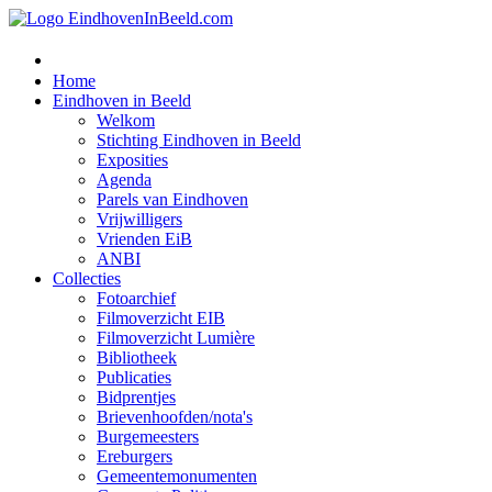
Home
Eindhoven in Beeld
Welkom
Stichting Eindhoven in Beeld
Exposities
Agenda
Parels van Eindhoven
Vrijwilligers
Vrienden EiB
ANBI
Collecties
Fotoarchief
Filmoverzicht EIB
Filmoverzicht Lumière
Bibliotheek
Publicaties
Bidprentjes
Brievenhoofden/nota's
Burgemeesters
Ereburgers
Gemeentemonumenten