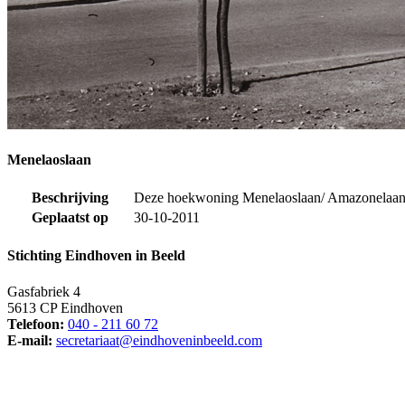
Menelaoslaan
Beschrijving
Deze hoekwoning Menelaoslaan/ Amazonelaan wa
Geplaatst op
30-10-2011
Stichting Eindhoven in Beeld
Gasfabriek 4
5613 CP Eindhoven
Telefoon:
040 - 211 60 72
E-mail:
secretariaat@eindhoveninbeeld.com