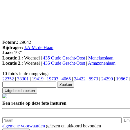
Fotonr.:
29642
Bijdrager:
J.A.M. de Haan
Jaar:
1971
Locatie 1.:
Woensel |
435 Oude Gracht-Oost
|
Menelaoslaan
Locatie 2.:
Woensel |
435 Oude Gracht-Oost
|
Amazonenlaan
10 foto's in de omgeving:
22352
|
33301
|
19419
|
19703
|
4065
|
24422
|
5973
|
24290
|
19867
Een reactie op deze foto insturen
algemene voorwaarden
gelezen en akkoord bevonden