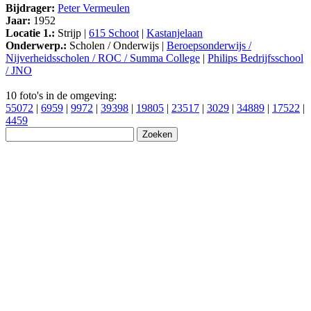
Bijdrager:
Peter Vermeulen
Jaar:
1952
Locatie 1.:
Strijp |
615 Schoot
|
Kastanjelaan
Onderwerp.:
Scholen / Onderwijs |
Beroepsonderwijs /
Nijverheidsscholen / ROC / Summa College
|
Philips Bedrijfsschool
/ JNO
10 foto's in de omgeving:
55072
|
6959
|
9972
|
39398
|
19805
|
23517
|
3029
|
34889
|
17522
|
4459