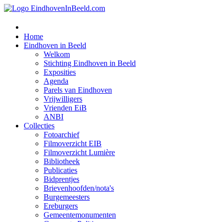
Home
Eindhoven in Beeld
Welkom
Stichting Eindhoven in Beeld
Exposities
Agenda
Parels van Eindhoven
Vrijwilligers
Vrienden EiB
ANBI
Collecties
Fotoarchief
Filmoverzicht EIB
Filmoverzicht Lumière
Bibliotheek
Publicaties
Bidprentjes
Brievenhoofden/nota's
Burgemeesters
Ereburgers
Gemeentemonumenten