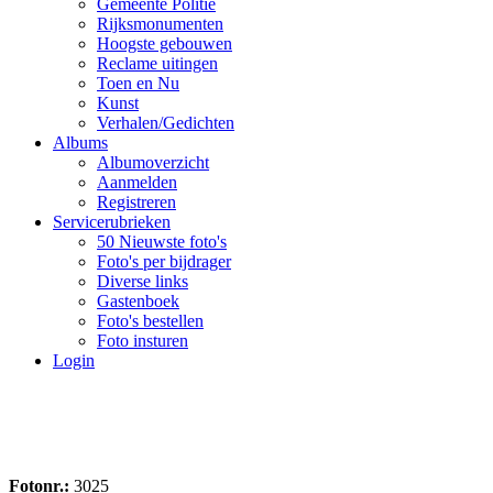
Gemeente Politie
Rijksmonumenten
Hoogste gebouwen
Reclame uitingen
Toen en Nu
Kunst
Verhalen/Gedichten
Albums
Albumoverzicht
Aanmelden
Registreren
Servicerubrieken
50 Nieuwste foto's
Foto's per bijdrager
Diverse links
Gastenboek
Foto's bestellen
Foto insturen
Login
Fotonr.:
3025