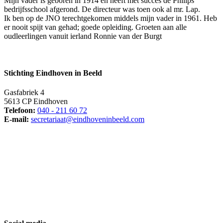
Mijn vader is geboren in 1914 en heeft met succes de Philips
bedrijfsschool afgerond. De directeur was toen ook al mr. Lap.
Ik ben op de JNO terechtgekomen middels mijn vader in 1961. Heb
er nooit spijt van gehad; goede opleiding. Groeten aan alle
oudleerlingen vanuit ierland Ronnie van der Burgt
Stichting Eindhoven in Beeld
Gasfabriek 4
5613 CP Eindhoven
Telefoon:
040 - 211 60 72
E-mail:
secretariaat@eindhoveninbeeld.com