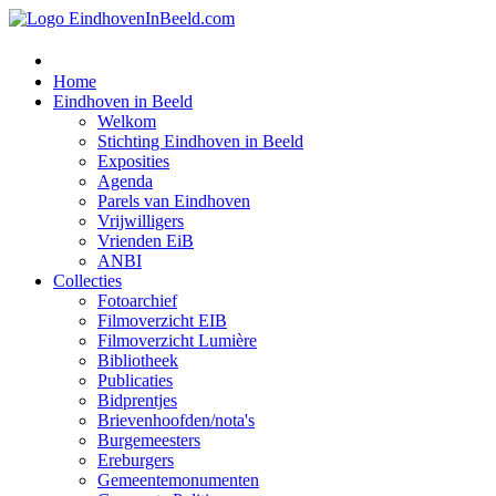
Home
Eindhoven in Beeld
Welkom
Stichting Eindhoven in Beeld
Exposities
Agenda
Parels van Eindhoven
Vrijwilligers
Vrienden EiB
ANBI
Collecties
Fotoarchief
Filmoverzicht EIB
Filmoverzicht Lumière
Bibliotheek
Publicaties
Bidprentjes
Brievenhoofden/nota's
Burgemeesters
Ereburgers
Gemeentemonumenten