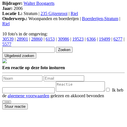
Bijdrager:
Walter Boogaerts
Jaar:
2006
Locatie 1.:
Stratum |
235 Gijzenrooi
|
Riel
Onderwerp.:
Woonpanden en boerderijen |
Boerderijen-Stratum
|
Riel
10 foto's in de omgeving:
30539
|
28901
|
28860
|
6153
|
30986
|
19523
|
6366
|
19499
|
6277
|
5577
Een reactie op deze foto insturen
Ik heb
de
algemene voorwaarden
gelezen en akkoord bevonden