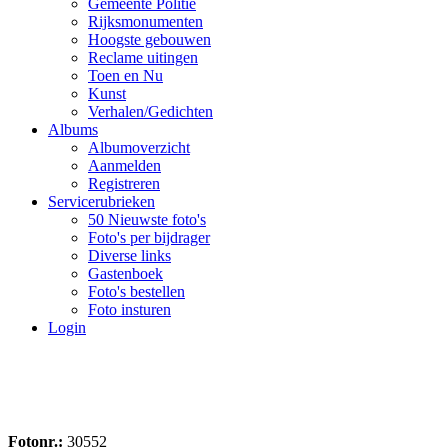
Gemeente Politie
Rijksmonumenten
Hoogste gebouwen
Reclame uitingen
Toen en Nu
Kunst
Verhalen/Gedichten
Albums
Albumoverzicht
Aanmelden
Registreren
Servicerubrieken
50 Nieuwste foto's
Foto's per bijdrager
Diverse links
Gastenboek
Foto's bestellen
Foto insturen
Login
Fotonr.:
30552