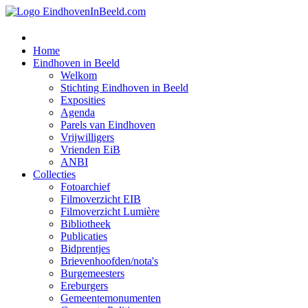
Home
Eindhoven in Beeld
Welkom
Stichting Eindhoven in Beeld
Exposities
Agenda
Parels van Eindhoven
Vrijwilligers
Vrienden EiB
ANBI
Collecties
Fotoarchief
Filmoverzicht EIB
Filmoverzicht Lumière
Bibliotheek
Publicaties
Bidprentjes
Brievenhoofden/nota's
Burgemeesters
Ereburgers
Gemeentemonumenten