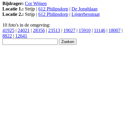
Bijdrager:
Cor Wijnen
Locatie 1.:
Strijp |
612 Philipsdorp
|
De Jonghlaan
Locatie 2.:
Strijp |
612 Philipsdorp
|
Lijsterbesstraat
10 foto's in de omgeving:
41925
|
24021
|
28356
|
23513
|
19027
|
15910
|
11146
|
18007
|
8822
|
12641