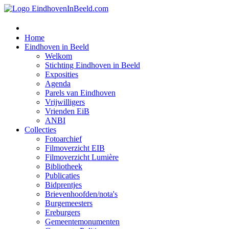
Home
Eindhoven in Beeld
Welkom
Stichting Eindhoven in Beeld
Exposities
Agenda
Parels van Eindhoven
Vrijwilligers
Vrienden EiB
ANBI
Collecties
Fotoarchief
Filmoverzicht EIB
Filmoverzicht Lumière
Bibliotheek
Publicaties
Bidprentjes
Brievenhoofden/nota's
Burgemeesters
Ereburgers
Gemeentemonumenten