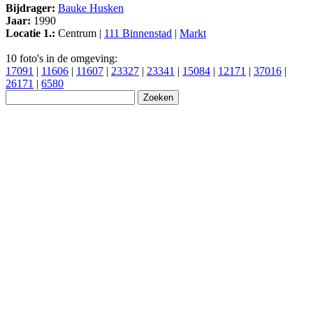
Bijdrager:
Bauke Husken
Jaar:
1990
Locatie 1.:
Centrum |
111 Binnenstad
|
Markt
10 foto's in de omgeving:
17091
|
11606
|
11607
|
23327
|
23341
|
15084
|
12171
|
37016
|
26171
|
6580