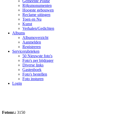
Gemeente Politie
Rijksmonumenten
Hoogste gebouwen
Reclame uitingen
Toen en Nu
Kunst
Verhalen/Gedichten
Albums
Albumoverzicht
Aanmelden
Registreren
Servicerubrieken
50 Nieuwste foto's
Foto's per bijdrager
Diverse links
Gastenboek
Foto's bestellen
Foto insturen
Login
Fotonr.:
3150