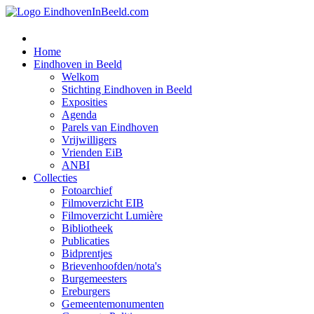
Home
Eindhoven in Beeld
Welkom
Stichting Eindhoven in Beeld
Exposities
Agenda
Parels van Eindhoven
Vrijwilligers
Vrienden EiB
ANBI
Collecties
Fotoarchief
Filmoverzicht EIB
Filmoverzicht Lumière
Bibliotheek
Publicaties
Bidprentjes
Brievenhoofden/nota's
Burgemeesters
Ereburgers
Gemeentemonumenten