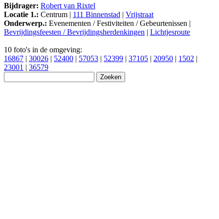
Bijdrager:
Robert van Rixtel
Locatie 1.:
Centrum |
111 Binnenstad
|
Vrijstraat
Onderwerp.:
Evenementen / Festiviteiten / Gebeurtenissen |
Bevrijdingsfeesten / Bevrijdingsherdenkingen
|
Lichtjesroute
10 foto's in de omgeving:
16867
|
30026
|
52400
|
57053
|
52399
|
37105
|
20950
|
1502
|
23001
|
36579