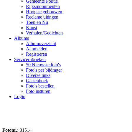
Gemeente Politie
Rijksmonumenten
Hoogste gebouwen
Reclame uitingen
Toen en Nu
Kunst
Verhalen/Gedichten
Albums
Albumoverzicht
Aanmelden
Registreren
Servicerubrieken
50 Nieuwste foto's
Foto's per bijdrager
Diverse links
Gastenboek
Foto's bestellen
Foto insturen
Login
Fotonr.:
31514