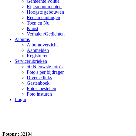
Gemeente Politie
Rijksmonumenten
Hoogste gebouwen
Reclame uitingen
Toen en Nu
Kunst
Verhalen/Gedichten
Albums
Albumoverzicht
Aanmelden
Registreren
Servicerubrieken
50 Nieuwste foto's
Foto's per bijdrager
Diverse links
Gastenboek
Foto's bestellen
Foto insturen
Login
Fotonr.:
32194