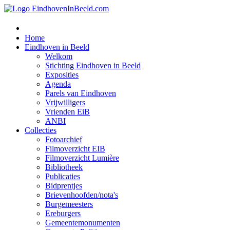
Home
Eindhoven in Beeld
Welkom
Stichting Eindhoven in Beeld
Exposities
Agenda
Parels van Eindhoven
Vrijwilligers
Vrienden EiB
ANBI
Collecties
Fotoarchief
Filmoverzicht EIB
Filmoverzicht Lumière
Bibliotheek
Publicaties
Bidprentjes
Brievenhoofden/nota's
Burgemeesters
Ereburgers
Gemeentemonumenten