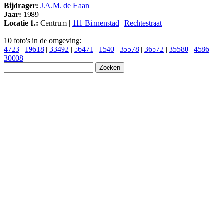
Bijdrager:
J.A.M. de Haan
Jaar:
1989
Locatie 1.:
Centrum |
111 Binnenstad
|
Rechtestraat
10 foto's in de omgeving:
4723
|
19618
|
33492
|
36471
|
1540
|
35578
|
36572
|
35580
|
4586
|
30008