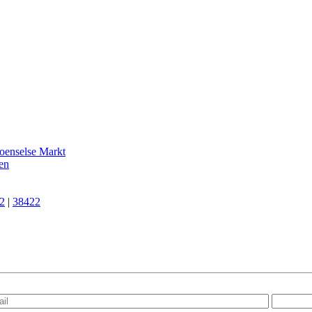
enselse Markt
en
2
|
38422