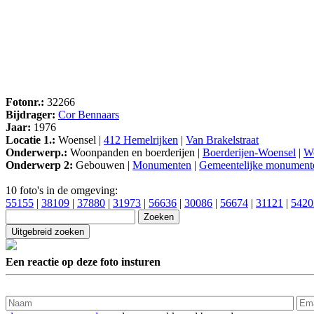
Fotonr.:
32266
Bijdrager:
Cor Bennaars
Jaar:
1976
Locatie 1.:
Woensel |
412 Hemelrijken
|
Van Brakelstraat
Onderwerp.:
Woonpanden en boerderijen |
Boerderijen-Woensel
|
Wo
Onderwerp 2:
Gebouwen |
Monumenten
|
Gemeentelijke monument
10 foto's in de omgeving:
55155
|
38109
|
37880
|
31973
|
56636
|
30086
|
56674
|
31121
|
5420
Een reactie op deze foto insturen