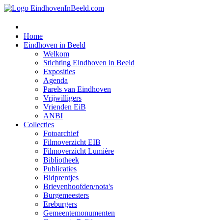
Home
Eindhoven in Beeld
Welkom
Stichting Eindhoven in Beeld
Exposities
Agenda
Parels van Eindhoven
Vrijwilligers
Vrienden EiB
ANBI
Collecties
Fotoarchief
Filmoverzicht EIB
Filmoverzicht Lumière
Bibliotheek
Publicaties
Bidprentjes
Brievenhoofden/nota's
Burgemeesters
Ereburgers
Gemeentemonumenten