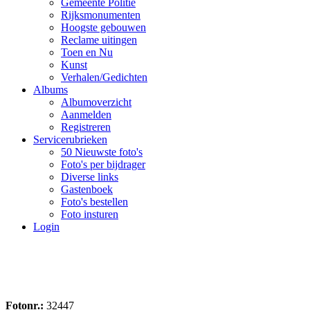
Gemeente Politie
Rijksmonumenten
Hoogste gebouwen
Reclame uitingen
Toen en Nu
Kunst
Verhalen/Gedichten
Albums
Albumoverzicht
Aanmelden
Registreren
Servicerubrieken
50 Nieuwste foto's
Foto's per bijdrager
Diverse links
Gastenboek
Foto's bestellen
Foto insturen
Login
Fotonr.:
32447