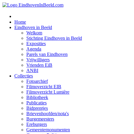
Home
Eindhoven in Beeld
Welkom
Stichting Eindhoven in Beeld
Exposities
Agenda
Parels van Eindhoven
Vrijwilligers
Vrienden EiB
ANBI
Collecties
Fotoarchief
Filmoverzicht EIB
Filmoverzicht Lumière
Bibliotheek
Publicaties
Bidprentjes
Brievenhoofden/nota's
Burgemeesters
Ereburgers
Gemeentemonumenten