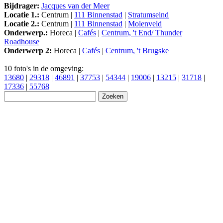
Bijdrager:
Jacques van der Meer
Locatie 1.:
Centrum |
111 Binnenstad
|
Stratumseind
Locatie 2.:
Centrum |
111 Binnenstad
|
Molenveld
Onderwerp.:
Horeca |
Cafés
|
Centrum, 't End/ Thunder
Roadhouse
Onderwerp 2:
Horeca |
Cafés
|
Centrum, 't Brugske
10 foto's in de omgeving:
13680
|
29318
|
46891
|
37753
|
54344
|
19006
|
13215
|
31718
|
17336
|
55768