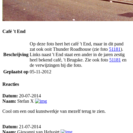
Café 't End
Op deze foto heet het café 't End, maar in dit pand
zat ook ooit Thunder Roadhouse (zie foto
51181
).
Beschrijving
Links naast 't End staat een ander in de jaren zestig
heel bekend café, 't Brugske. Zie ook foto
51181
en
de verwijzingen bij die foto.
Geplaatst op
05-11-2012
Reacties
Datum:
20-07-2014
Naam:
Stefan X
Cool om een oud kunstwerkje van mezelf terug te zien.
Datum:
21-07-2014
Naam:
Giovanni van Helvoirt