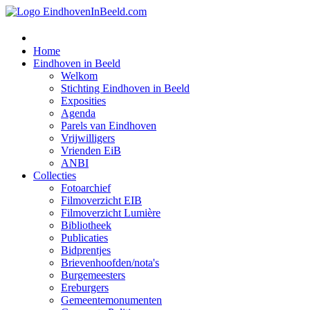
Home
Eindhoven in Beeld
Welkom
Stichting Eindhoven in Beeld
Exposities
Agenda
Parels van Eindhoven
Vrijwilligers
Vrienden EiB
ANBI
Collecties
Fotoarchief
Filmoverzicht EIB
Filmoverzicht Lumière
Bibliotheek
Publicaties
Bidprentjes
Brievenhoofden/nota's
Burgemeesters
Ereburgers
Gemeentemonumenten