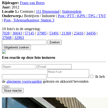
Bijdrager:
Frans van Beers
Jaar:
2012
Locatie 1.:
Centrum |
111 Binnenstad
|
Stationsplein
Onderwerp.:
Bedrijven / Industrie |
Post / PTT / KPN / TPG / TNT
|
Post-, Telegraafkantoor, Station 3
10 foto's in de omgeving:
7028
|
36043
|
57145
|
37985
|
53491
|
21369
|
23416
|
34456
|
37668
|
32963
Een reactie op deze foto insturen
Ik heb
de
algemene voorwaarden
gelezen en akkoord bevonden