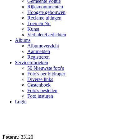
Gemeente Politie
Rijksmonumenten
Hoogste gebouwen
Reclame uitingen
Toen en Nu
Kunst
Verhalen/Gedichten
Albums
Albumoverzicht
Aanmelden
Registreren
Servicerubrieken
50 Nieuwste foto's
Foto's per bijdrager
Diverse links
Gastenboek
Foto's bestellen
Foto insturen
Login
Fotonr.:
33120