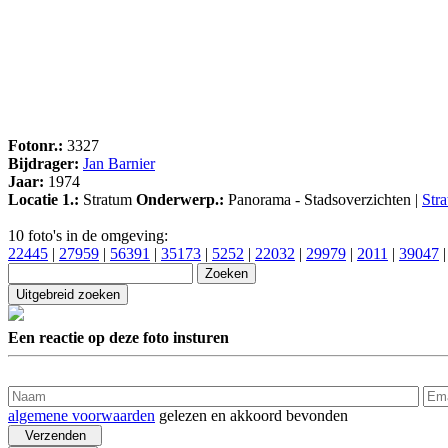
Fotonr.:
3327
Bijdrager:
Jan Barnier
Jaar:
1974
Locatie 1.:
Stratum
Onderwerp.:
Panorama - Stadsoverzichten |
Str
10 foto's in de omgeving:
22445
|
27959
|
56391
|
35173
|
5252
|
22032
|
29979
|
2011
|
39047
Een reactie op deze foto insturen
algemene voorwaarden
gelezen en akkoord bevonden