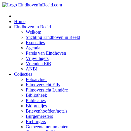
Home
Eindhoven in Beeld
Welkom
Stichting Eindhoven in Beeld
Exposities
Agenda
Parels van Eindhoven
Vrijwilligers
Vrienden EiB
ANBI
Collecties
Fotoarchief
Filmoverzicht EIB
Filmoverzicht Lumière
Bibliotheek
Publicaties
Bidprentjes
Brievenhoofden/nota's
Burgemeesters
Ereburgers
Gemeentemonumenten