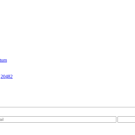
atum
|
20482