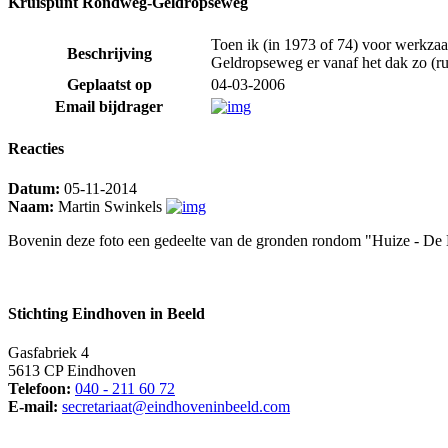
Kruispunt Rondweg-Geldropseweg
Toen ik (in 1973 of 74) voor werkza
Beschrijving
Geldropseweg er vanaf het dak zo (rus
Geplaatst op
04-03-2006
Email bijdrager
Reacties
Datum:
05-11-2014
Naam:
Martin Swinkels
Bovenin deze foto een gedeelte van de gronden rondom "Huize - De
Stichting Eindhoven in Beeld
Gasfabriek 4
5613 CP Eindhoven
Telefoon:
040 - 211 60 72
E-mail:
secretariaat@eindhoveninbeeld.com