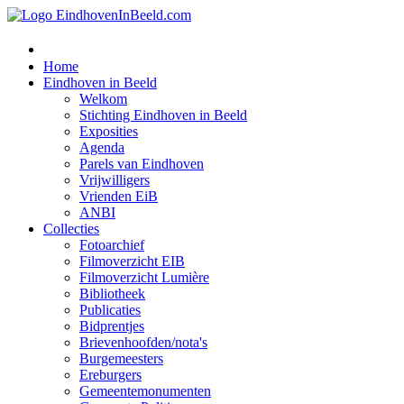
Home
Eindhoven in Beeld
Welkom
Stichting Eindhoven in Beeld
Exposities
Agenda
Parels van Eindhoven
Vrijwilligers
Vrienden EiB
ANBI
Collecties
Fotoarchief
Filmoverzicht EIB
Filmoverzicht Lumière
Bibliotheek
Publicaties
Bidprentjes
Brievenhoofden/nota's
Burgemeesters
Ereburgers
Gemeentemonumenten