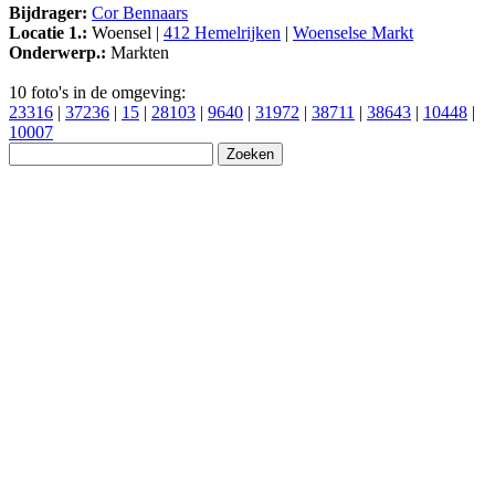
Bijdrager:
Cor Bennaars
Locatie 1.:
Woensel |
412 Hemelrijken
|
Woenselse Markt
Onderwerp.:
Markten
10 foto's in de omgeving:
23316
|
37236
|
15
|
28103
|
9640
|
31972
|
38711
|
38643
|
10448
|
10007