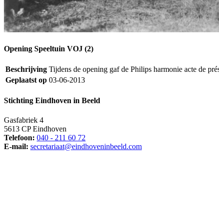
Opening Speeltuin VOJ (2)
Beschrijving
Tijdens de opening gaf de Philips harmonie acte de pré
Geplaatst op
03-06-2013
Stichting Eindhoven in Beeld
Gasfabriek 4
5613 CP Eindhoven
Telefoon:
040 - 211 60 72
E-mail:
secretariaat@eindhoveninbeeld.com