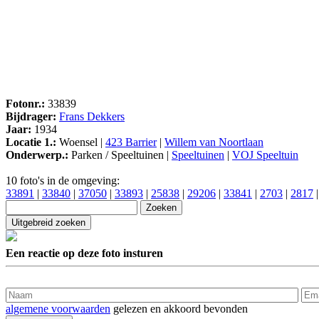
Fotonr.:
33839
Bijdrager:
Frans Dekkers
Jaar:
1934
Locatie 1.:
Woensel |
423 Barrier
|
Willem van Noortlaan
Onderwerp.:
Parken / Speeltuinen |
Speeltuinen
|
VOJ Speeltuin
10 foto's in de omgeving:
33891
|
33840
|
37050
|
33893
|
25838
|
29206
|
33841
|
2703
|
2817
Een reactie op deze foto insturen
algemene voorwaarden
gelezen en akkoord bevonden