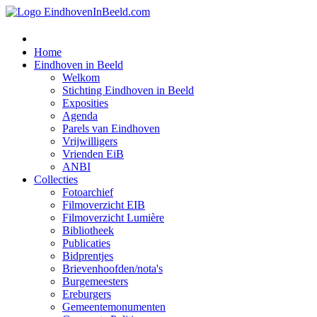
Home
Eindhoven in Beeld
Welkom
Stichting Eindhoven in Beeld
Exposities
Agenda
Parels van Eindhoven
Vrijwilligers
Vrienden EiB
ANBI
Collecties
Fotoarchief
Filmoverzicht EIB
Filmoverzicht Lumière
Bibliotheek
Publicaties
Bidprentjes
Brievenhoofden/nota's
Burgemeesters
Ereburgers
Gemeentemonumenten