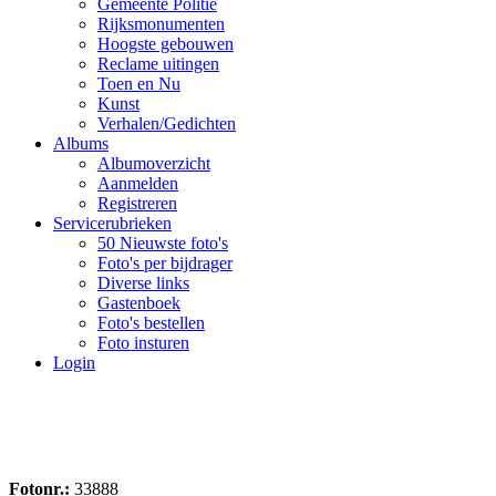
Gemeente Politie
Rijksmonumenten
Hoogste gebouwen
Reclame uitingen
Toen en Nu
Kunst
Verhalen/Gedichten
Albums
Albumoverzicht
Aanmelden
Registreren
Servicerubrieken
50 Nieuwste foto's
Foto's per bijdrager
Diverse links
Gastenboek
Foto's bestellen
Foto insturen
Login
Fotonr.:
33888