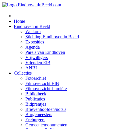
Home
Eindhoven in Beeld
Welkom
Stichting Eindhoven in Beeld
Exposities
Agenda
Parels van Eindhoven
Vrijwilligers
Vrienden EiB
ANBI
Collecties
Fotoarchief
Filmoverzicht EIB
Filmoverzicht Lumière
Bibliotheek
Publicaties
Bidprentjes
Brievenhoofden/nota's
Burgemeesters
Ereburgers
Gemeentemonumenten