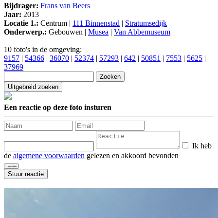
Bijdrager:
Frans van Beers
Jaar:
2013
Locatie 1.:
Centrum |
111 Binnenstad
|
Stratumsedijk
Onderwerp.:
Gebouwen |
Musea
|
Van Abbemuseum
10 foto's in de omgeving:
9157
|
54366
|
36070
|
52374
|
57293
|
642
|
50851
|
7553
|
5625
|
37969
Een reactie op deze foto insturen
Ik heb
de
algemene voorwaarden
gelezen en akkoord bevonden