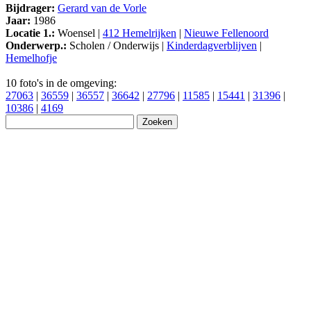
Bijdrager:
Gerard van de Vorle
Jaar:
1986
Locatie 1.:
Woensel |
412 Hemelrijken
|
Nieuwe Fellenoord
Onderwerp.:
Scholen / Onderwijs |
Kinderdagverblijven
|
Hemelhofje
10 foto's in de omgeving:
27063
|
36559
|
36557
|
36642
|
27796
|
11585
|
15441
|
31396
|
10386
|
4169