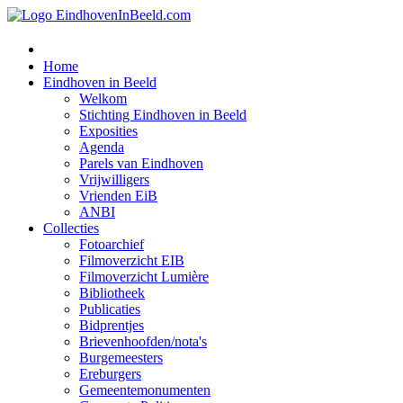
Home
Eindhoven in Beeld
Welkom
Stichting Eindhoven in Beeld
Exposities
Agenda
Parels van Eindhoven
Vrijwilligers
Vrienden EiB
ANBI
Collecties
Fotoarchief
Filmoverzicht EIB
Filmoverzicht Lumière
Bibliotheek
Publicaties
Bidprentjes
Brievenhoofden/nota's
Burgemeesters
Ereburgers
Gemeentemonumenten