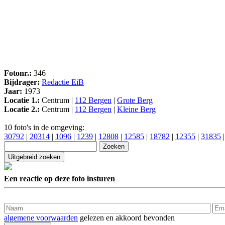
Fotonr.:
346
Bijdrager:
Redactie EiB
Jaar:
1973
Locatie 1.:
Centrum |
112 Bergen
|
Grote Berg
Locatie 2.:
Centrum |
112 Bergen
|
Kleine Berg
10 foto's in de omgeving:
30792
|
20314
|
1096
|
1239
|
12808
|
12585
|
18782
|
12355
|
31835
Een reactie op deze foto insturen
algemene voorwaarden
gelezen en akkoord bevonden