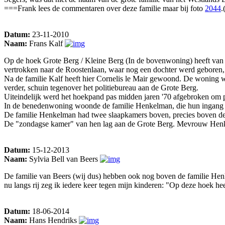
===Frank lees de commentaren over deze familie maar bij foto
2044
.
Datum:
23-11-2010
Naam:
Frans Kalf
Op de hoek Grote Berg / Kleine Berg (In de bovenwoning) heeft van 19
vertrokken naar de Roostenlaan, waar nog een dochter werd geboren
Na de familie Kalf heeft hier Cornelis le Mair gewoond. De woning w
verder, schuin tegenover het politiebureau aan de Grote Berg.
Uiteindelijk werd het hoekpand pas midden jaren '70 afgebroken om 
In de benedenwoning woonde de familie Henkelman, die hun ingang (e
De familie Henkelman had twee slaapkamers boven, precies boven de 
De "zondagse kamer" van hen lag aan de Grote Berg. Mevrouw Henkel
Datum:
15-12-2013
Naam:
Sylvia Bell van Beers
De familie van Beers (wij dus) hebben ook nog boven de familie Henk
nu langs rij zeg ik iedere keer tegen mijn kinderen: "Op deze hoek 
Datum:
18-06-2014
Naam:
Hans Hendriks