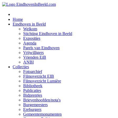
Home
Eindhoven in Beeld
Welkom
Stichting Eindhoven in Beeld
Exposities
Agenda
Parels van Eindhoven
Vrijwilligers
Vrienden EiB
ANBI
Collecties
Fotoarchief
Filmoverzicht EIB
Filmoverzicht Lumière
Bibliotheek
Publicaties
Bidprentjes
Brievenhoofden/nota's
Burgemeesters
Ereburgers
Gemeentemonumenten