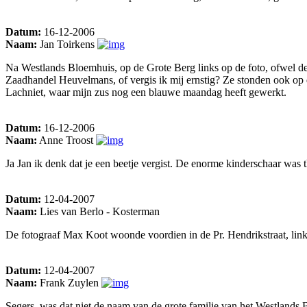
Datum:
16-12-2006
Naam:
Jan Toirkens
Na Westlands Bloemhuis, op de Grote Berg links op de foto, ofwel de m
Zaadhandel Heuvelmans, of vergis ik mij ernstig? Ze stonden ook op d
Lachniet, waar mijn zus nog een blauwe maandag heeft gewerkt.
Datum:
16-12-2006
Naam:
Anne Troost
Ja Jan ik denk dat je een beetje vergist. De enorme kinderschaar wa
Datum:
12-04-2007
Naam:
Lies van Berlo - Kosterman
De fotograaf Max Koot woonde voordien in de Pr. Hendrikstraat, links
Datum:
12-04-2007
Naam:
Frank Zuylen
Segers, was dat niet de naam van de grote familie van het Westlands