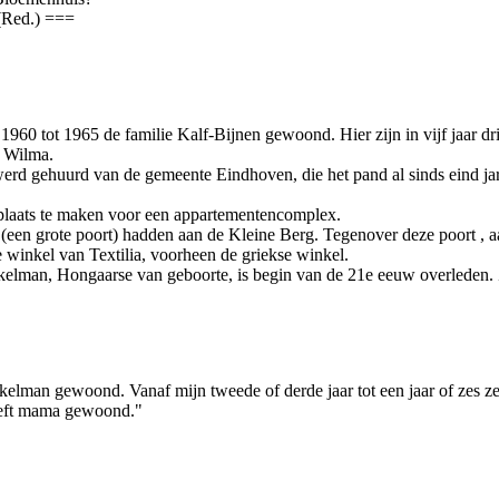
(Red.) ===
60 tot 1965 de familie Kalf-Bijnen gewoond. Hier zijn in vijf jaar dri
, Wilma.
erd gehuurd van de gemeente Eindhoven, die het pand al sinds eind jar
plaats te maken voor een appartementencomplex.
en grote poort) hadden aan de Kleine Berg. Tegenover deze poort , aa
winkel van Textilia, voorheen de griekse winkel.
man, Hongaarse van geboorte, is begin van de 21e eeuw overleden. Zi
elman gewoond. Vanaf mijn tweede of derde jaar tot een jaar of zes z
heeft mama gewoond."