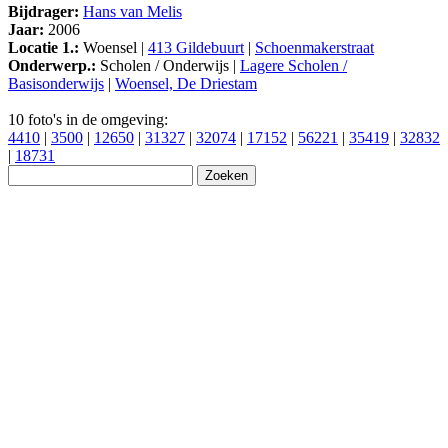
Bijdrager:
Hans van Melis
Jaar:
2006
Locatie 1.:
Woensel |
413 Gildebuurt
|
Schoenmakerstraat
Onderwerp.:
Scholen / Onderwijs |
Lagere Scholen /
Basisonderwijs
|
Woensel, De Driestam
10 foto's in de omgeving:
4410
|
3500
|
12650
|
31327
|
32074
|
17152
|
56221
|
35419
|
32832
|
18731