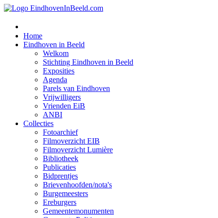
Home
Eindhoven in Beeld
Welkom
Stichting Eindhoven in Beeld
Exposities
Agenda
Parels van Eindhoven
Vrijwilligers
Vrienden EiB
ANBI
Collecties
Fotoarchief
Filmoverzicht EIB
Filmoverzicht Lumière
Bibliotheek
Publicaties
Bidprentjes
Brievenhoofden/nota's
Burgemeesters
Ereburgers
Gemeentemonumenten