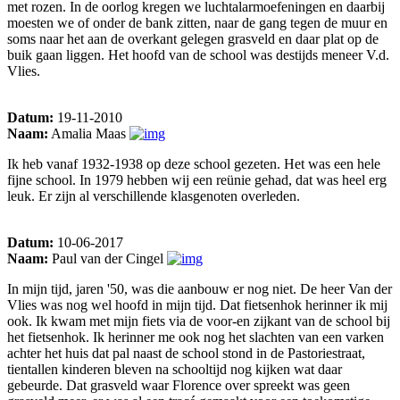
met rozen. In de oorlog kregen we luchtalarmoefeningen en daarbij
moesten we of onder de bank zitten, naar de gang tegen de muur en
soms naar het aan de overkant gelegen grasveld en daar plat op de
buik gaan liggen. Het hoofd van de school was destijds meneer V.d.
Vlies.
Datum:
19-11-2010
Naam:
Amalia Maas
Ik heb vanaf 1932-1938 op deze school gezeten. Het was een hele
fijne school. In 1979 hebben wij een reünie gehad, dat was heel erg
leuk. Er zijn al verschillende klasgenoten overleden.
Datum:
10-06-2017
Naam:
Paul van der Cingel
In mijn tijd, jaren '50, was die aanbouw er nog niet. De heer Van der
Vlies was nog wel hoofd in mijn tijd. Dat fietsenhok herinner ik mij
ook. Ik kwam met mijn fiets via de voor-en zijkant van de school bij
het fietsenhok. Ik herinner me ook nog het slachten van een varken
achter het huis dat pal naast de school stond in de Pastoriestraat,
tientallen kinderen bleven na schooltijd nog kijken wat daar
gebeurde. Dat grasveld waar Florence over spreekt was geen