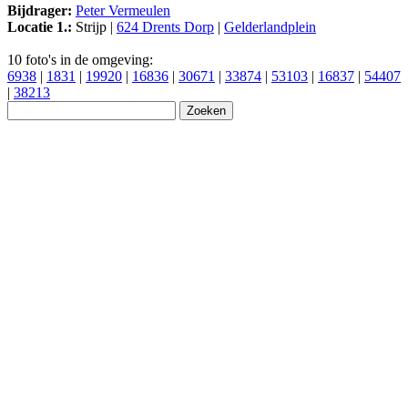
Bijdrager:
Peter Vermeulen
Locatie 1.:
Strijp |
624 Drents Dorp
|
Gelderlandplein
10 foto's in de omgeving:
6938
|
1831
|
19920
|
16836
|
30671
|
33874
|
53103
|
16837
|
54407
|
38213