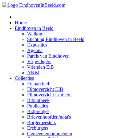
Home
Eindhoven in Beeld
Welkom
Stichting Eindhoven in Beeld
Exposities
Agenda
Parels van Eindhoven
Vrijwilligers
Vrienden EiB
ANBI
Collecties
Fotoarchief
Filmoverzicht EIB
Filmoverzicht Lumière
Bibliotheek
Publicaties
Bidprentjes
Brievenhoofden/nota's
Burgemeesters
Ereburgers
Gemeentemonumenten