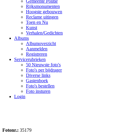
Gemeente Politie
Rijksmonumenten
Hoogste gebouwen
Reclame uitingen
Toen en Nu
Kunst
Verhalen/Gedichten
Albums
Albumoverzicht
Aanmelden
Registreren
Servicerubrieken
50 Nieuwste foto's
Foto's per bijdrager
Diverse links
Gastenboek
Foto's bestellen
Foto insturen
Login
Fotonr.:
35179