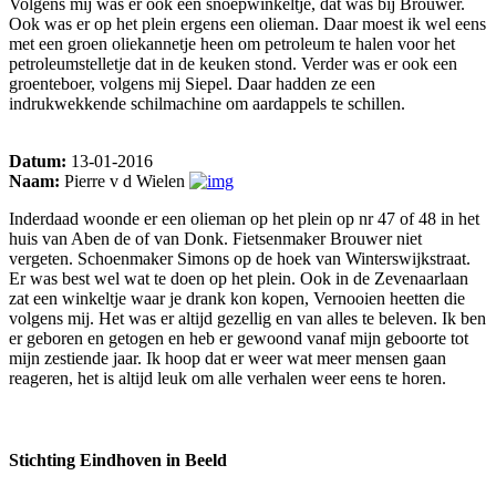
Volgens mij was er ook een snoepwinkeltje, dat was bij Brouwer.
Ook was er op het plein ergens een olieman. Daar moest ik wel eens
met een groen oliekannetje heen om petroleum te halen voor het
petroleumstelletje dat in de keuken stond. Verder was er ook een
groenteboer, volgens mij Siepel. Daar hadden ze een
indrukwekkende schilmachine om aardappels te schillen.
Datum:
13-01-2016
Naam:
Pierre v d Wielen
Inderdaad woonde er een olieman op het plein op nr 47 of 48 in het
huis van Aben de of van Donk. Fietsenmaker Brouwer niet
vergeten. Schoenmaker Simons op de hoek van Winterswijkstraat.
Er was best wel wat te doen op het plein. Ook in de Zevenaarlaan
zat een winkeltje waar je drank kon kopen, Vernooien heetten die
volgens mij. Het was er altijd gezellig en van alles te beleven. Ik ben
er geboren en getogen en heb er gewoond vanaf mijn geboorte tot
mijn zestiende jaar. Ik hoop dat er weer wat meer mensen gaan
reageren, het is altijd leuk om alle verhalen weer eens te horen.
Stichting Eindhoven in Beeld