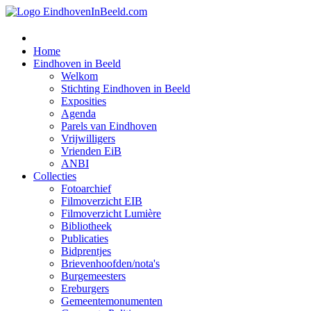
Home
Eindhoven in Beeld
Welkom
Stichting Eindhoven in Beeld
Exposities
Agenda
Parels van Eindhoven
Vrijwilligers
Vrienden EiB
ANBI
Collecties
Fotoarchief
Filmoverzicht EIB
Filmoverzicht Lumière
Bibliotheek
Publicaties
Bidprentjes
Brievenhoofden/nota's
Burgemeesters
Ereburgers
Gemeentemonumenten