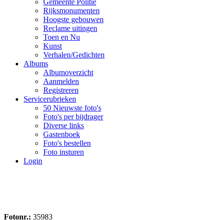
Gemeente Politie
Rijksmonumenten
Hoogste gebouwen
Reclame uitingen
Toen en Nu
Kunst
Verhalen/Gedichten
Albums
Albumoverzicht
Aanmelden
Registreren
Servicerubrieken
50 Nieuwste foto's
Foto's per bijdrager
Diverse links
Gastenboek
Foto's bestellen
Foto insturen
Login
Fotonr.:
35983