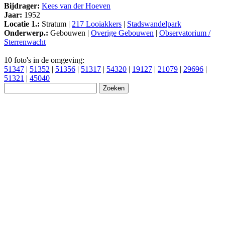
Bijdrager:
Kees van der Hoeven
Jaar:
1952
Locatie 1.:
Stratum |
217 Looiakkers
|
Stadswandelpark
Onderwerp.:
Gebouwen |
Overige Gebouwen
|
Observatorium /
Sterrenwacht
10 foto's in de omgeving:
51347
|
51352
|
51356
|
51317
|
54320
|
19127
|
21079
|
29696
|
51321
|
45040