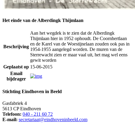
Het einde van de Alberdingk Thijmlaan
Aan het wegdek is te zien dat de Alberdingk
Thijmlaan hier in 1952 ophoudt. De Coornhertlaan
en de Karel van de Woestijnelaan zouden ook pas in
Beschrijving
1954-1955 aangelegd worden. De muren van de
Sterrewacht zien er maar vaal uit, het mag wel eens
gewit worden
Geplaatst op
15-06-2015
Email
bijdrager
Stichting Eindhoven in Beeld
Gasfabriek 4
5613 CP Eindhoven
Telefoon:
040 - 211 60 72
E-mail:
secretariaat@eindhoveninbeeld.com