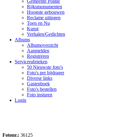
Gemeente Politie
Rijksmonumenten
Hoogste gebouwen
Reclame uitingen
Toen en Nu
Kunst
Verhalen/Gedichten
Albums
Albumoverzicht
Aanmelden
Registreren
Servicerubrieken
50 Nieuwste foto's
Foto's per bijdrager
Diverse links
Gastenboek
Foto's bestellen
Foto insturen
Login
Fotonr.:
36125