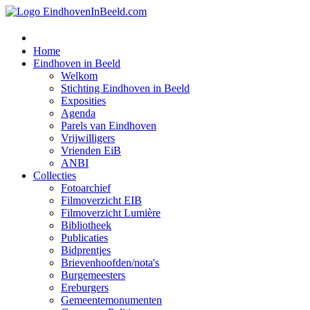
Home
Eindhoven in Beeld
Welkom
Stichting Eindhoven in Beeld
Exposities
Agenda
Parels van Eindhoven
Vrijwilligers
Vrienden EiB
ANBI
Collecties
Fotoarchief
Filmoverzicht EIB
Filmoverzicht Lumière
Bibliotheek
Publicaties
Bidprentjes
Brievenhoofden/nota's
Burgemeesters
Ereburgers
Gemeentemonumenten