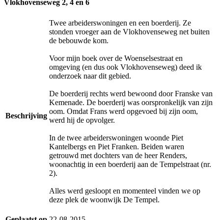
Vlokhovenseweg 2, 4 en 6
Twee arbeiderswoningen en een boerderij. Ze
stonden vroeger aan de Vlokhovenseweg net buiten
de bebouwde kom.
Voor mijn boek over de Woenselsestraat en
omgeving (en dus ook Vlokhovenseweg) deed ik
onderzoek naar dit gebied.
De boerderij rechts werd bewoond door Franske van
Kemenade. De boerderij was oorspronkelijk van zijn
oom. Omdat Frans werd opgevoed bij zijn oom,
Beschrijving
werd hij de opvolger.
In de twee arbeiderswoningen woonde Piet
Kantelbergs en Piet Franken. Beiden waren
getrouwd met dochters van de heer Renders,
woonachtig in een boerderij aan de Tempelstraat (nr.
2).
Alles werd gesloopt en momenteel vinden we op
deze plek de woonwijk De Tempel.
Geplaatst op
22-08-2015