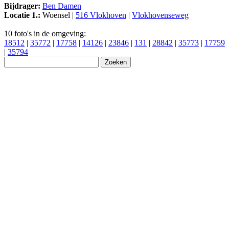
Bijdrager:
Ben Damen
Locatie 1.:
Woensel |
516 Vlokhoven
|
Vlokhovenseweg
10 foto's in de omgeving:
18512
|
35772
|
17758
|
14126
|
23846
|
131
|
28842
|
35773
|
17759
|
35794