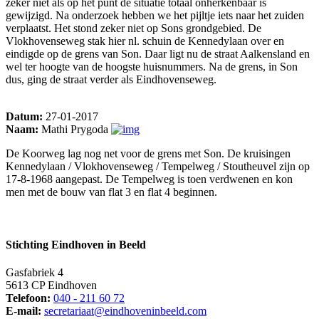
zeker niet als op het punt de situatie totaal onherkenbaar is
gewijzigd. Na onderzoek hebben we het pijltje iets naar het zuiden
verplaatst. Het stond zeker niet op Sons grondgebied. De
Vlokhovenseweg stak hier nl. schuin de Kennedylaan over en
eindigde op de grens van Son. Daar ligt nu de straat Aalkensland en
wel ter hoogte van de hoogste huisnummers. Na de grens, in Son
dus, ging de straat verder als Eindhovenseweg.
Datum:
27-01-2017
Naam:
Mathi Prygoda
De Koorweg lag nog net voor de grens met Son. De kruisingen
Kennedylaan / Vlokhovenseweg / Tempelweg / Stoutheuvel zijn op
17-8-1968 aangepast. De Tempelweg is toen verdwenen en kon
men met de bouw van flat 3 en flat 4 beginnen.
Stichting Eindhoven in Beeld
Gasfabriek 4
5613 CP Eindhoven
Telefoon:
040 - 211 60 72
E-mail:
secretariaat@eindhoveninbeeld.com