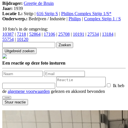
Bijdrager:
Greetje de Bruin
Jaar:
1939
Locatie 1.:
Strijp |
616 Strijp S
|
Philips Complex Strijp 1/S*
Onderwerp.:
Bedrijven / Industrie |
Philips
|
Complex Strijp 1 / S
10 foto's in de omgeving:
10387
|
7218
|
52864
|
17106
|
25708
|
10191
|
27534
|
13184
|
55754
|
10120
Een reactie op deze foto insturen
Ik heb
de
algemene voorwaarden
gelezen en akkoord bevonden