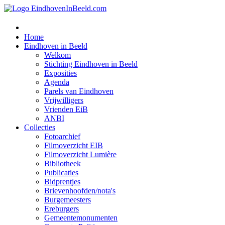
Home
Eindhoven in Beeld
Welkom
Stichting Eindhoven in Beeld
Exposities
Agenda
Parels van Eindhoven
Vrijwilligers
Vrienden EiB
ANBI
Collecties
Fotoarchief
Filmoverzicht EIB
Filmoverzicht Lumière
Bibliotheek
Publicaties
Bidprentjes
Brievenhoofden/nota's
Burgemeesters
Ereburgers
Gemeentemonumenten