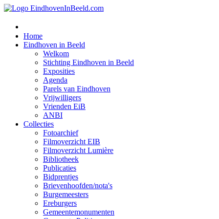
Home
Eindhoven in Beeld
Welkom
Stichting Eindhoven in Beeld
Exposities
Agenda
Parels van Eindhoven
Vrijwilligers
Vrienden EiB
ANBI
Collecties
Fotoarchief
Filmoverzicht EIB
Filmoverzicht Lumière
Bibliotheek
Publicaties
Bidprentjes
Brievenhoofden/nota's
Burgemeesters
Ereburgers
Gemeentemonumenten