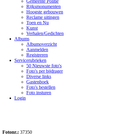
Gemeente Politie
Rijksmonumenten
Hoogste gebouwen
Reclame uitingen
Toen en Nu
Kunst
Verhalen/Gedichten
Albums
Albumoverzicht
Aanmelden
Registreren
Servicerubrieken
50 Nieuwste foto's
Foto's per bijdrager
Diverse links
Gastenboek
Foto's bestellen
Foto insturen
Login
Fotonr.:
37350