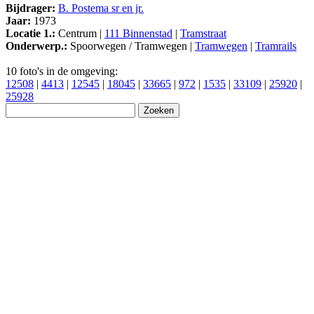
Bijdrager:
B. Postema sr en jr.
Jaar:
1973
Locatie 1.:
Centrum |
111 Binnenstad
|
Tramstraat
Onderwerp.:
Spoorwegen / Tramwegen |
Tramwegen
|
Tramrails
10 foto's in de omgeving:
12508
|
4413
|
12545
|
18045
|
33665
|
972
|
1535
|
33109
|
25920
|
25928