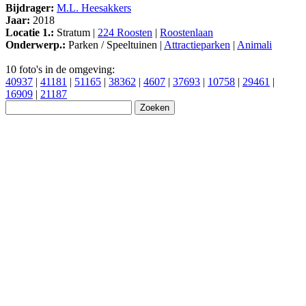
Bijdrager:
M.L. Heesakkers
Jaar:
2018
Locatie 1.:
Stratum |
224 Roosten
|
Roostenlaan
Onderwerp.:
Parken / Speeltuinen |
Attractieparken
|
Animali
10 foto's in de omgeving:
40937
|
41181
|
51165
|
38362
|
4607
|
37693
|
10758
|
29461
|
16909
|
21187