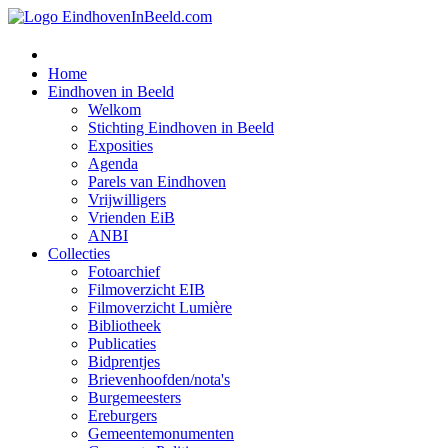
Home
Eindhoven in Beeld
Welkom
Stichting Eindhoven in Beeld
Exposities
Agenda
Parels van Eindhoven
Vrijwilligers
Vrienden EiB
ANBI
Collecties
Fotoarchief
Filmoverzicht EIB
Filmoverzicht Lumière
Bibliotheek
Publicaties
Bidprentjes
Brievenhoofden/nota's
Burgemeesters
Ereburgers
Gemeentemonumenten