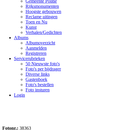
Gemeente Politie
Rijksmonumenten
Hoogste gebouwen
Reclame uitingen
Toen en Nu
Kunst
Verhalen/Gedichten
Albums
Albumoverzicht
Aanmelden
Registreren
Servicerubrieken
50 Nieuwste foto's
Foto's per bijdrager
Diverse links
Gastenboek
Foto's bestellen
Foto insturen
Login
Fotonr.:
38363