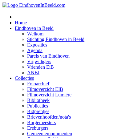
Home
Eindhoven in Beeld
Welkom
Stichting Eindhoven in Beeld
Exposities
Agenda
Parels van Eindhoven
Vrijwilligers
Vrienden EiB
ANBI
Collecties
Fotoarchief
Filmoverzicht EIB
Filmoverzicht Lumière
Bibliotheek
Publicaties
Bidprentjes
Brievenhoofden/nota's
Burgemeesters
Ereburgers
Gemeentemonumenten