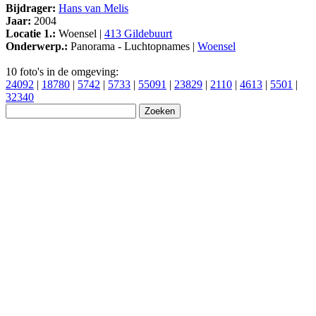
Bijdrager:
Hans van Melis
Jaar:
2004
Locatie 1.:
Woensel |
413 Gildebuurt
Onderwerp.:
Panorama - Luchtopnames |
Woensel
10 foto's in de omgeving:
24092
|
18780
|
5742
|
5733
|
55091
|
23829
|
2110
|
4613
|
5501
|
32340