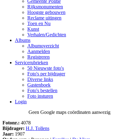
Gemeente Politie
Rijksmonumenten
Hoogste gebouwen
Reclame uitingen
Toen en Nu
Kunst
Verhalen/Gedichten
Albums
Albumoverzicht
Aanmelden
Registreren
Servicerubrieken
50 Nieuwste foto's
Foto's per bijdrager
Diverse links
Gastenboek
Foto's bestellen
Foto insturen
Login
Geen Google maps coördinaten aanwezig
Fotonr.:
4078
Bijdrager:
H.J. Tollens
Jaar:
1907