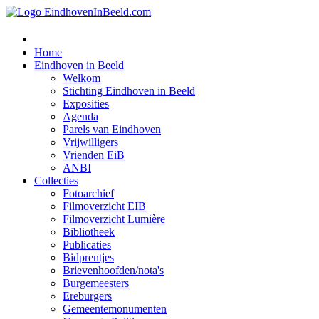
Home
Eindhoven in Beeld
Welkom
Stichting Eindhoven in Beeld
Exposities
Agenda
Parels van Eindhoven
Vrijwilligers
Vrienden EiB
ANBI
Collecties
Fotoarchief
Filmoverzicht EIB
Filmoverzicht Lumière
Bibliotheek
Publicaties
Bidprentjes
Brievenhoofden/nota's
Burgemeesters
Ereburgers
Gemeentemonumenten