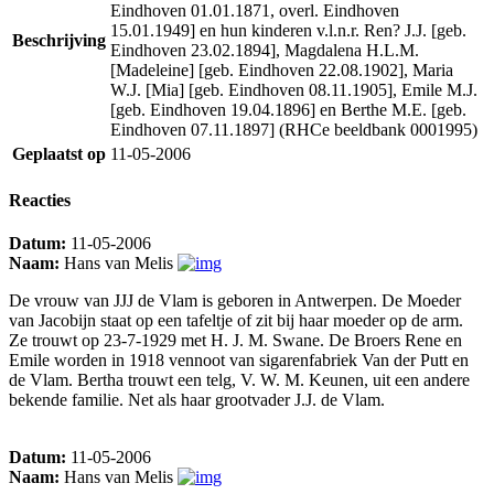
Eindhoven 01.01.1871, overl. Eindhoven
15.01.1949] en hun kinderen v.l.n.r. Ren? J.J. [geb.
Beschrijving
Eindhoven 23.02.1894], Magdalena H.L.M.
[Madeleine] [geb. Eindhoven 22.08.1902], Maria
W.J. [Mia] [geb. Eindhoven 08.11.1905], Emile M.J.
[geb. Eindhoven 19.04.1896] en Berthe M.E. [geb.
Eindhoven 07.11.1897] (RHCe beeldbank 0001995)
Geplaatst op
11-05-2006
Reacties
Datum:
11-05-2006
Naam:
Hans van Melis
De vrouw van JJJ de Vlam is geboren in Antwerpen. De Moeder
van Jacobijn staat op een tafeltje of zit bij haar moeder op de arm.
Ze trouwt op 23-7-1929 met H. J. M. Swane. De Broers Rene en
Emile worden in 1918 vennoot van sigarenfabriek Van der Putt en
de Vlam. Bertha trouwt een telg, V. W. M. Keunen, uit een andere
bekende familie. Net als haar grootvader J.J. de Vlam.
Datum:
11-05-2006
Naam:
Hans van Melis