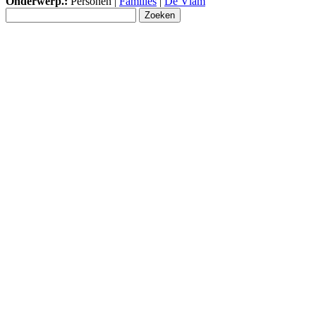
Onderwerp.:
Personen |
Families
|
De Vlam