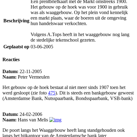
Een prentbriefkaart met de Markt omstreeks 1900.
Het gebouw op de hoek was voor 1900 in gebruik
was als waaggebouw. Op het plein vond kennelijk
een markt plaats, waar de boeren uit de omgeving
Beschrijving
hun handelswaar verkochten.
Volgens A.Tops heeft in het waaggebouw nog lang
de stedelijke tekenschool gezeten.
Geplaatst op
03-06-2005
Reacties
Datum:
22-11-2005
Naam:
Peter Vermeulen
Het gebouw op de hoek bestaat al niet meer sinds 1907 toen het
werd gesloopt (zie foto
475
). Dit is steeds een bankgebouw geweest
(Amsterdamse Bank, Nutsspaarbank, Bondsspaarbank, VSB-bank)
Datum:
24-02-2006
Naam:
Hans van Melis
De poort langs het Waaggebouw heeft lang standgehouden ook
langs het bijkantoor van de Amsterdamsche bank later