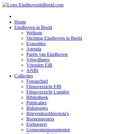
Home
Eindhoven in Beeld
Welkom
Stichting Eindhoven in Beeld
Exposities
Agenda
Parels van Eindhoven
Vrijwilligers
Vrienden EiB
ANBI
Collecties
Fotoarchief
Filmoverzicht EIB
Filmoverzicht Lumière
Bibliotheek
Publicaties
Bidprentjes
Brievenhoofden/nota's
Burgemeesters
Ereburgers
Gemeentemonumenten