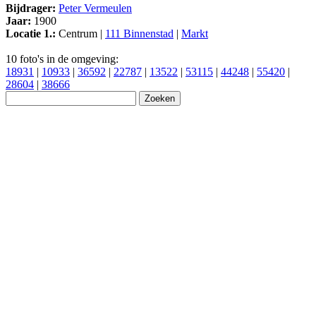
Bijdrager:
Peter Vermeulen
Jaar:
1900
Locatie 1.:
Centrum |
111 Binnenstad
|
Markt
10 foto's in de omgeving:
18931
|
10933
|
36592
|
22787
|
13522
|
53115
|
44248
|
55420
|
28604
|
38666