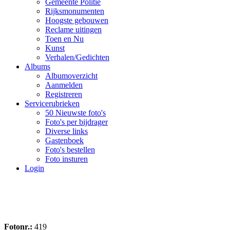
Gemeente Politie
Rijksmonumenten
Hoogste gebouwen
Reclame uitingen
Toen en Nu
Kunst
Verhalen/Gedichten
Albums
Albumoverzicht
Aanmelden
Registreren
Servicerubrieken
50 Nieuwste foto's
Foto's per bijdrager
Diverse links
Gastenboek
Foto's bestellen
Foto insturen
Login
Fotonr.:
419